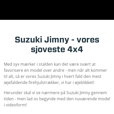
Suzuki Jimny - vores
sjoveste 4x4
Med syv mærker i stalden kan det være svært at
favorisere en model over andre - men når alt kommer
til alt, så er vores Suzuki Jimny i hvert fald den mest
iøjefaldende firehjulstrækker, vi har i øjeblikket!
Herunder skal vi se nærmere på Suzuki Jimny gennem
tiden - men lad os begynde med den nuværende model
i videoform!