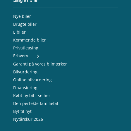
Salg af biler
Nye biler
Brugte biler
Elbiler
Kommende biler
Privatleasing
Erhverv
- Nye varebiler
Garanti på vores bilmærker
- Brugte varebiler
Bilvurdering
- Erhvervsleasing
Online bilvurdering
- Testkørsel
- Serviceaftale
Finansiering
- Opladning
Købt ny bil - se her
Den perfekte familiebil
Byt til nyt
Nytårskur 2026