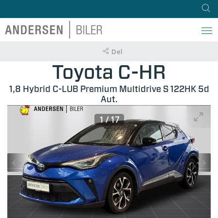
Del
Toyota C-HR
1,8 Hybrid C-LUB Premium Multidrive S 122HK 5d
Aut.
1
/
17