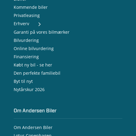
Kommende biler
Privatleasing
Erhverv
- Nye varebiler
Garanti på vores bilmærker
- Brugte varebiler
Bilvurdering
- Erhvervsleasing
Online bilvurdering
- Testkørsel
- Serviceaftale
Finansiering
- Opladning
Købt ny bil - se her
Den perfekte familiebil
Byt til nyt
Nytårskur 2026
Om Andersen Biler
Om Andersen Biler
Lotus Copenhagen