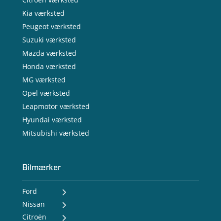
Kia værksted
Peugeot værksted
Suzuki værksted
Mazda værksted
Honda værksted
MG værksted
Opel værksted
Leapmotor værksted
Hyundai værksted
Mitsubishi værksted
Bilmærker
Ford
Nissan
- Ford Puma Gen-E
- Ford Capri
Citroën
- Nissan MICRA