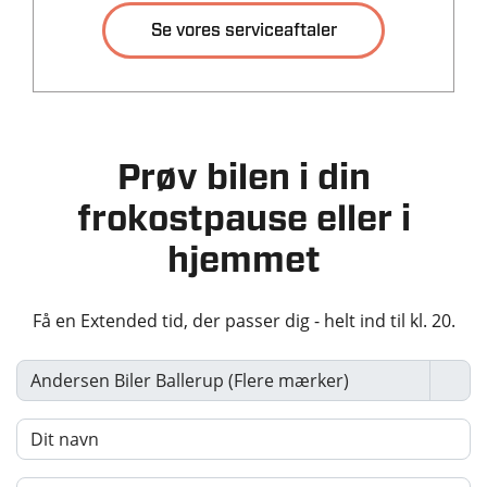
Se vores serviceaftaler
Tilkoblingsvægt med
Tilkoblingsvægt
bremser
uden bremser
725 kg
725 kg
Tankstørrelse
-
Prøv bilen i din
frokostpause eller i
Økonomi
hjemmet
KM/L (WLTP)
Grøn ejerafgift (årlig)
20,4
1.400 kr.
Få en Extended tid, der passer dig - helt ind til kl. 20.
Leveringsomkostninger
(inkl.)
4.680 kr.