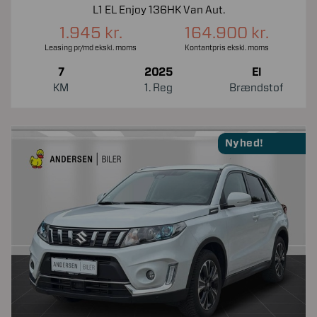
L1 EL Enjoy 136HK Van Aut.
1.945 kr.
164.900 kr.
Leasing pr/md ekskl. moms
Kontantpris ekskl. moms
7
2025
El
KM
1. Reg
Brændstof
Nyhed!