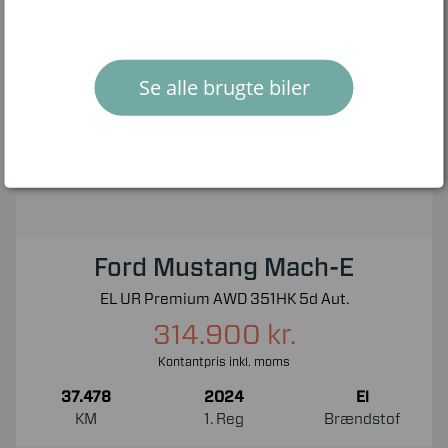
Se alle brugte biler
Ford Mustang Mach-E
EL UR Premium AWD 351HK 5d Aut.
314.900 kr.
Kontantpris inkl. moms
37.478
2024
El
KM
1. Reg
Brændstof