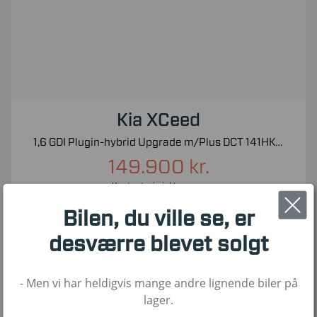
Kia XCeed
1,6 GDI Plugin-hybrid Upgrade m/Plus DCT 141HK 5d 6g Aut.
149.900 kr.
Kontantpris inkl. moms
65.000
2020
Hybrid
Bilen, du ville se, er
KM
1. Reg
Brændstof
desværre blevet solgt
- Men vi har heldigvis mange andre lignende biler på
Nyhed!
lager.