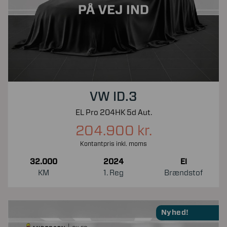
VW ID.3
EL Pro 204HK 5d Aut.
204.900 kr.
Kontantpris inkl. moms
32.000
2024
El
KM
1. Reg
Brændstof
Nyhed!