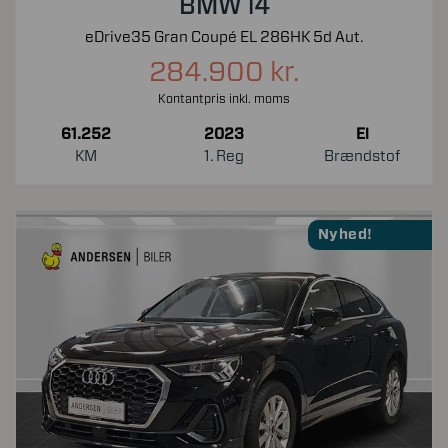
BMW i4
eDrive35 Gran Coupé EL 286HK 5d Aut.
284.900 kr.
Kontantpris inkl. moms
61.252
2023
El
KM
1. Reg
Brændstof
Nyhed!