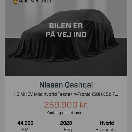
Nissan Qashqai
1,3 MHEV Mild hybrid Tekna+ X-Tronic 158HK 5d 7g Aut.
259.900 kr.
Kontantpris inkl. moms
44.000
2023
Hybrid
KM
1. Reg
Brændstof