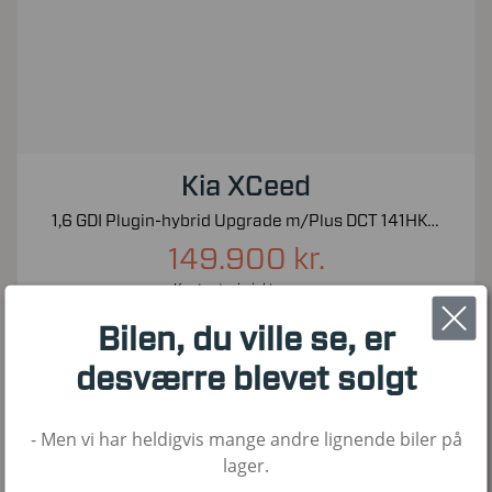
Kia XCeed
1,6 GDI Plugin-hybrid Upgrade m/Plus DCT 141HK 5d 6g Aut.
149.900 kr.
Kontantpris inkl. moms
65.000
2020
Hybrid
Bilen, du ville se, er
KM
1. Reg
Brændstof
desværre blevet solgt
- Men vi har heldigvis mange andre lignende biler på
Nyhed!
lager.