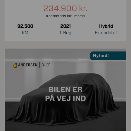
234.900 kr.
Kontantpris inkl. moms
92.500
2021
Hybrid
KM
1. Reg
Brændstof
Nyhed!