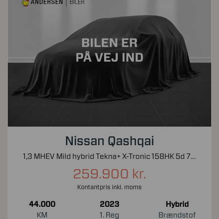
Nissan Qashqai
1,3 MHEV Mild hybrid Tekna+ X-Tronic 158HK 5d 7g Aut.
259.900 kr.
Kontantpris inkl. moms
44.000
2023
Hybrid
KM
1. Reg
Brændstof