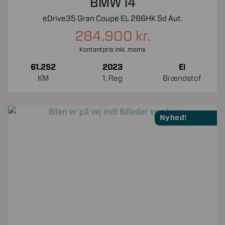
BMW i4
eDrive35 Gran Coupé EL 286HK 5d Aut.
284.900 kr.
Kontantpris inkl. moms
61.252
2023
El
KM
1. Reg
Brændstof
Nyhed!