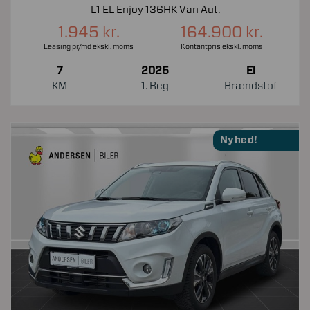
L1 EL Enjoy 136HK Van Aut.
1.945 kr.
164.900 kr.
Leasing pr/md ekskl. moms
Kontantpris ekskl. moms
7
2025
El
KM
1. Reg
Brændstof
Nyhed!