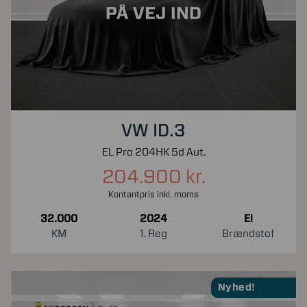
VW ID.3
EL Pro 204HK 5d Aut.
204.900 kr.
Kontantpris inkl. moms
32.000
2024
El
KM
1. Reg
Brændstof
Nyhed!