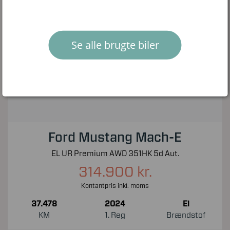
Se alle brugte biler
Ford Mustang Mach-E
EL UR Premium AWD 351HK 5d Aut.
314.900 kr.
Kontantpris inkl. moms
37.478
2024
El
KM
1. Reg
Brændstof