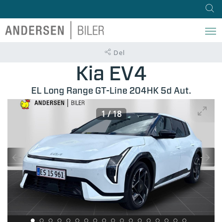
Del
Kia EV4
EL Long Range GT-Line 204HK 5d Aut.
1
/
18