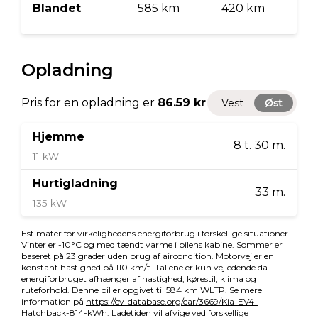
Selestrammer
Isofix
Vejbaneassistent
Træthedsregistrering
Skiltegenkendelse
360° kamera
Ikke ryger