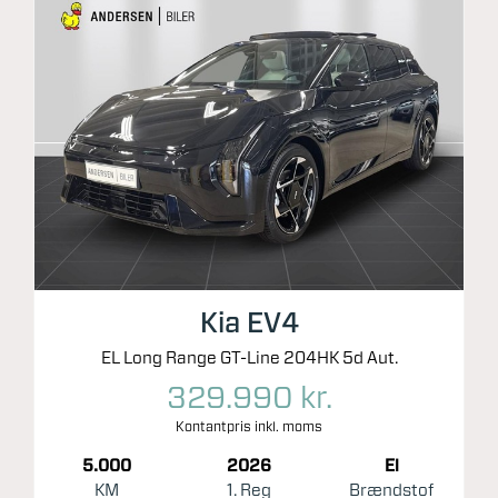
Kia EV4
EL Long Range GT-Line 204HK 5d Aut.
329.990 kr.
Kontantpris inkl. moms
5.000
2026
El
KM
1. Reg
Brændstof