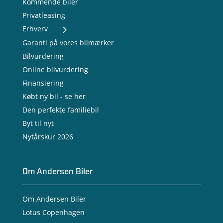
Kommende biler
Privatleasing
Erhverv
- Nye varebiler
Garanti på vores bilmærker
- Brugte varebiler
Bilvurdering
- Erhvervsleasing
Online bilvurdering
- Testkørsel
- Serviceaftale
Finansiering
- Opladning
Købt ny bil - se her
Den perfekte familiebil
Byt til nyt
Nytårskur 2026
Om Andersen Biler
Om Andersen Biler
Lotus Copenhagen