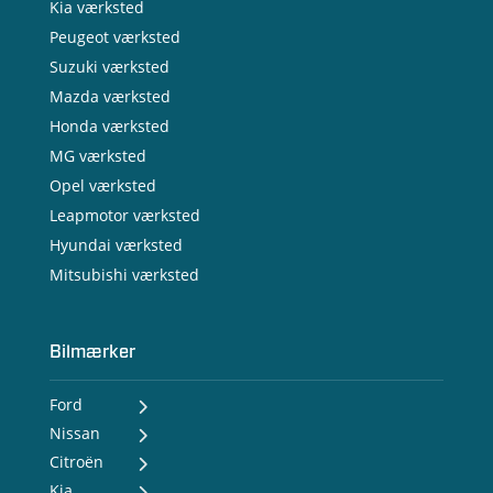
Kia værksted
Peugeot værksted
Suzuki værksted
Mazda værksted
Honda værksted
MG værksted
Opel værksted
Leapmotor værksted
Hyundai værksted
Mitsubishi værksted
Bilmærker
Ford
Nissan
- Ford Puma Gen-E
- Ford Capri
Citroën
- Nissan MICRA
- Ford Explorer
- Nissan LEAF
Kia