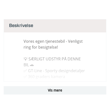
Beskrivelse
Vores egen tjenestebil - Venligst
ring for besigtelse!
💡 SÆRLIGT UDSTYR PÅ DENNE
BIL 🚗
✅ GT-Line - Sporty designdetaljer
✅ 360 graders kamera
✅ Apple Carplay / Android auto -
Trådløst
Vis mere
✅ Varme i for- og bagsæder
✅ Ventilation i forsæder
✅ Adaptiv fartpilot