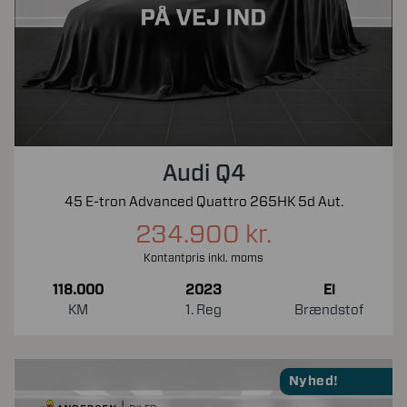
Audi Q4
45 E-tron Advanced Quattro 265HK 5d Aut.
234.900 kr.
Kontantpris inkl. moms
118.000
2023
El
KM
1. Reg
Brændstof
Nyhed!