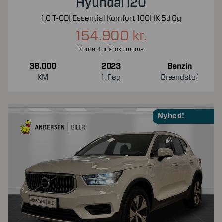
Hyundai i20
1,0 T-GDI Essential Komfort 100HK 5d 6g
154.900 kr.
Kontantpris inkl. moms
36.000
2023
Benzin
KM
1. Reg
Brændstof
Nyhed!