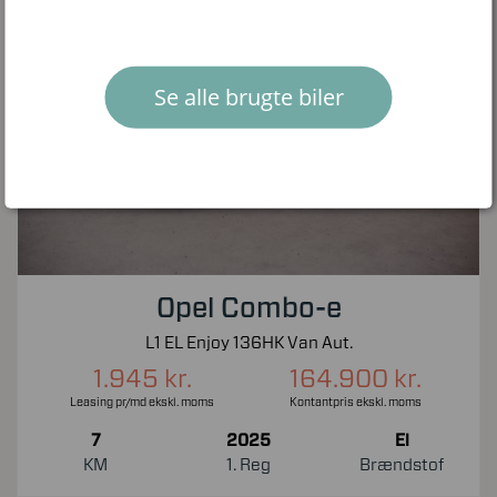
Se alle brugte biler
Opel Combo-e
L1 EL Enjoy 136HK Van Aut.
1.945 kr.
164.900 kr.
Leasing pr/md ekskl. moms
Kontantpris ekskl. moms
7
2025
El
KM
1. Reg
Brændstof