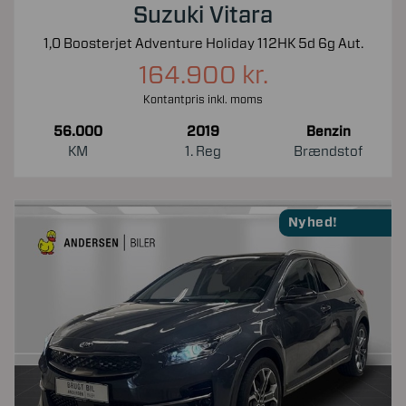
Suzuki Vitara
1,0 Boosterjet Adventure Holiday 112HK 5d 6g Aut.
164.900 kr.
Kontantpris inkl. moms
56.000
2019
Benzin
KM
1. Reg
Brændstof
Nyhed!