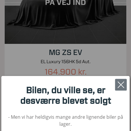
MG ZS EV
EL Luxury 156HK 5d Aut.
164.900 kr.
Kontantpris inkl. moms
Bilen, du ville se, er
30.000
2023
El
KM
1. Reg
Brændstof
desværre blevet solgt
- Men vi har heldigvis mange andre lignende biler på
Nyhed!
lager.