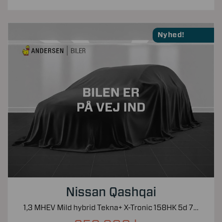
Nyhed!
Nissan Qashqai
1,3 MHEV Mild hybrid Tekna+ X-Tronic 158HK 5d 7g Aut.