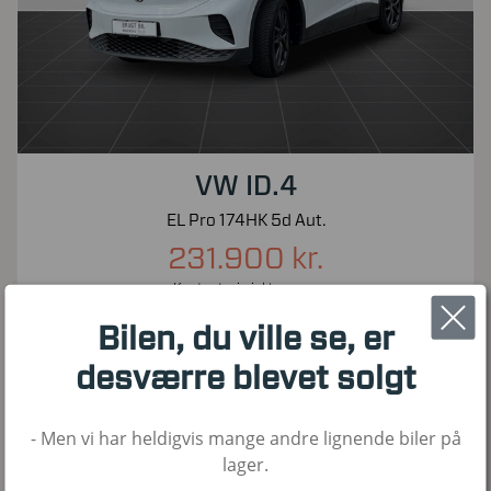
VW ID.4
EL Pro 174HK 5d Aut.
231.900 kr.
Kontantpris inkl. moms
52.500
2022
El
Bilen, du ville se, er
KM
1. Reg
Brændstof
desværre blevet solgt
- Men vi har heldigvis mange andre lignende biler på
Nyhed!
lager.