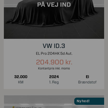
VW ID.3
EL Pro 204HK 5d Aut.
204.900 kr.
Kontantpris inkl. moms
32.000
2024
El
KM
1. Reg
Brændstof
Nyhed!