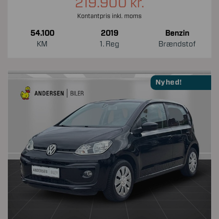
219.900 kr.
Kontantpris inkl. moms
54.100
2019
Benzin
KM
1. Reg
Brændstof
Nyhed!