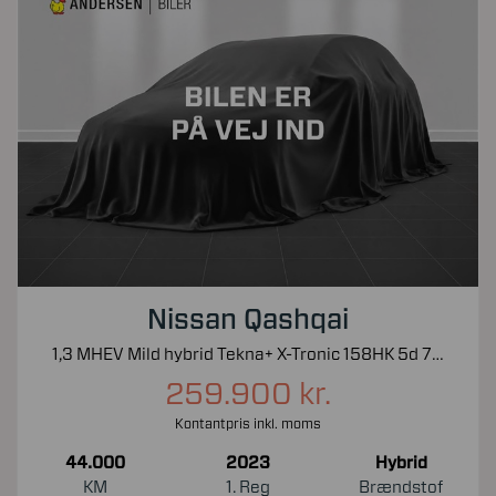
Nissan Qashqai
1,3 MHEV Mild hybrid Tekna+ X-Tronic 158HK 5d 7g Aut.
259.900 kr.
Kontantpris inkl. moms
44.000
2023
Hybrid
KM
1. Reg
Brændstof