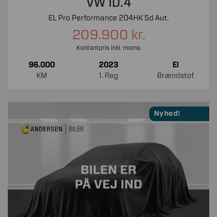
VW ID.4
EL Pro Performance 204HK 5d Aut.
209.900 kr.
Kontantpris inkl. moms
96.000
2023
El
KM
1. Reg
Brændstof
Nyhed!