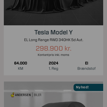
Tesla Model Y
EL Long Range RWD 340HK 5d Aut.
298.900 kr.
Kontantpris inkl. moms
64.000
2024
El
KM
1. Reg
Brændstof
Nyhed!