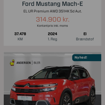
Ford Mustang Mach-E
EL UR Premium AWD 351HK 5d Aut.
314.900 kr.
Kontantpris inkl. moms
37.478
2024
El
KM
1. Reg
Brændstof
Nyhed!