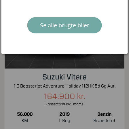
Se alle brugte biler
Suzuki Vitara
1,0 Boosterjet Adventure Holiday 112HK 5d 6g Aut.
164.900 kr.
Kontantpris inkl. moms
56.000
2019
Benzin
KM
1. Reg
Brændstof