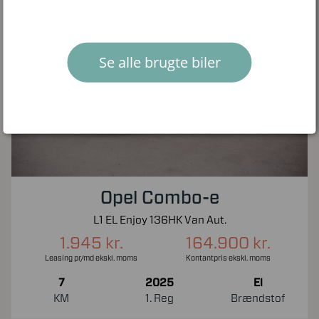
Se alle brugte biler
Opel Combo-e
L1 EL Enjoy 136HK Van Aut.
1.945 kr.
164.900 kr.
Leasing pr/md ekskl. moms
Kontantpris ekskl. moms
7
2025
El
KM
1. Reg
Brændstof