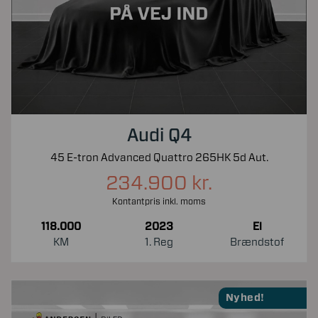
Audi Q4
45 E-tron Advanced Quattro 265HK 5d Aut.
234.900 kr.
Kontantpris inkl. moms
118.000
2023
El
KM
1. Reg
Brændstof
Nyhed!