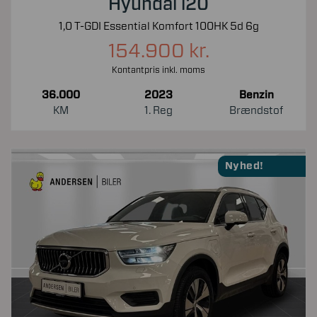
Hyundai i20
1,0 T-GDI Essential Komfort 100HK 5d 6g
154.900 kr.
Kontantpris inkl. moms
36.000
2023
Benzin
KM
1. Reg
Brændstof
Nyhed!