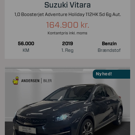
Suzuki Vitara
1,0 Boosterjet Adventure Holiday 112HK 5d 6g Aut.
164.900 kr.
Kontantpris inkl. moms
56.000
2019
Benzin
KM
1. Reg
Brændstof
Nyhed!