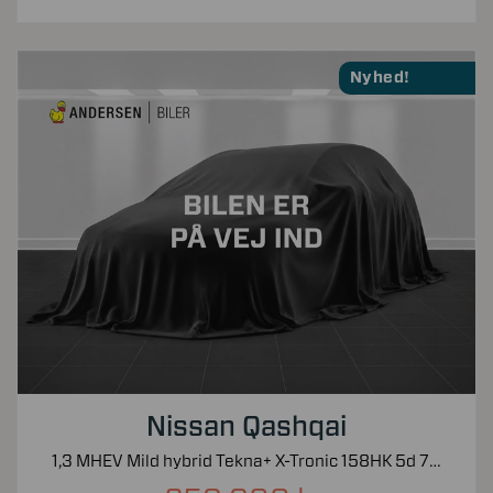
Nyhed!
Nissan Qashqai
1,3 MHEV Mild hybrid Tekna+ X-Tronic 158HK 5d 7g Aut.