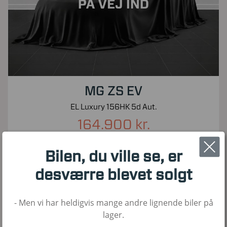
MG ZS EV
EL Luxury 156HK 5d Aut.
164.900 kr.
Kontantpris inkl. moms
Bilen, du ville se, er
30.000
2023
El
KM
1. Reg
Brændstof
desværre blevet solgt
- Men vi har heldigvis mange andre lignende biler på
Nyhed!
lager.