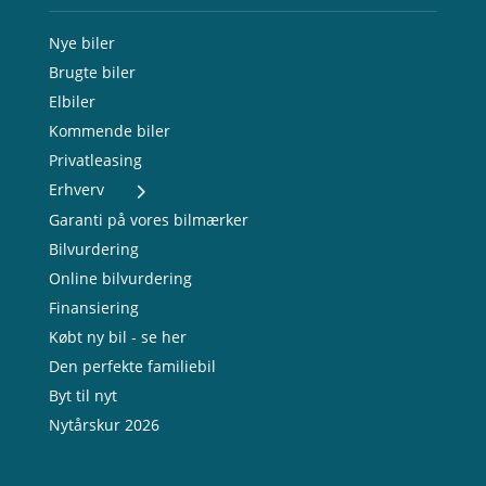
Nye biler
Brugte biler
Elbiler
Kommende biler
Privatleasing
Erhverv
- Nye varebiler
Garanti på vores bilmærker
- Brugte varebiler
Bilvurdering
- Erhvervsleasing
Online bilvurdering
- Testkørsel
- Serviceaftale
Finansiering
- Opladning
Købt ny bil - se her
Den perfekte familiebil
Byt til nyt
Nytårskur 2026