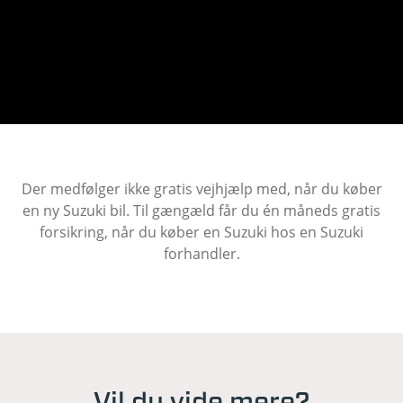
​Der medfølger ikke gratis vejhjælp med, når du køber
en ny Suzuki bil. Til gængæld får du én måneds gratis
forsikring, når du køber en Suzuki hos en Suzuki
forhandler.
Vil du vide mere?