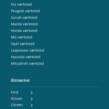
Kia værksted
Peugeot værksted
Suzuki værksted
Mazda værksted
Honda værksted
MG værksted
Opel værksted
Leapmotor værksted
Hyundai værksted
Mitsubishi værksted
Bilmærker
Ford
Nissan
- Ford Puma Gen-E
- Ford Capri
Citroën
- Nissan MICRA