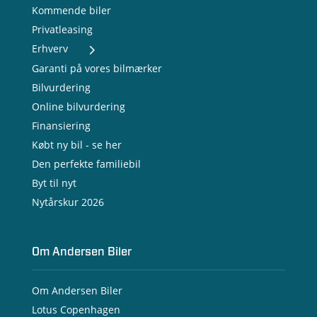
Kommende biler
Privatleasing
Erhverv
- Nye varebiler
Garanti på vores bilmærker
- Brugte varebiler
Bilvurdering
- Erhvervsleasing
Online bilvurdering
- Testkørsel
- Serviceaftale
Finansiering
- Opladning
Købt ny bil - se her
Den perfekte familiebil
Byt til nyt
Nytårskur 2026
Om Andersen Biler
Om Andersen Biler
Lotus Copenhagen