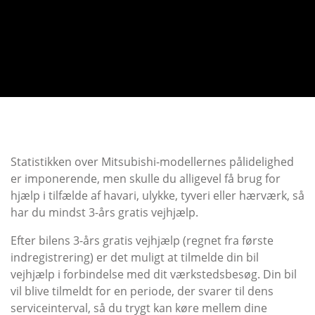
Statistikken over Mitsubishi-modellernes pålidelighed
er imponerende, men skulle du alligevel få brug for
hjælp i tilfælde af havari, ulykke, tyveri eller hærværk, så
har du mindst 3-års gratis vejhjælp.
Efter bilens 3-års gratis vejhjælp (regnet fra første
indregistrering) er det muligt at tilmelde din bil
vejhjælp i forbindelse med dit værkstedsbesøg. Din bil
vil blive tilmeldt for en periode, der svarer til dens
serviceinterval, så du trygt kan køre mellem dine