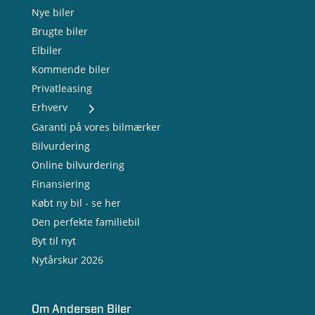
Nye biler
Brugte biler
Elbiler
Kommende biler
Privatleasing
Erhverv
- Nye varebiler
Garanti på vores bilmærker
- Brugte varebiler
Bilvurdering
- Erhvervsleasing
Online bilvurdering
- Testkørsel
- Serviceaftale
Finansiering
- Opladning
Købt ny bil - se her
Den perfekte familiebil
Byt til nyt
Nytårskur 2026
Om Andersen Biler