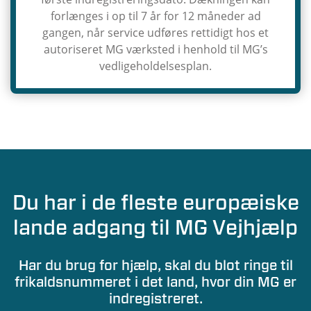
forlænges i op til 7 år for 12 måneder ad
gangen, når service udføres rettidigt hos et
autoriseret MG værksted i henhold til MG’s
vedligeholdelsesplan.
Du har i de fleste europæiske
lande adgang til MG Vejhjælp
Har du brug for hjælp, skal du blot ringe til
frikaldsnummeret i det land, hvor din MG er
indregistreret.