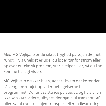
Med MG Vejhjælp er du sikret tryghed på vejen døgnet
rundt. Hvis uheldet er ude, du løber tør for strøm eller
oplever et teknisk problem, står hjælpen klar, så du kan
komme hurtigt videre.
MG Vejhjælp dækker bilen, uanset hvem der kører den,
så længe køretøjet opfylder betingelserne i
programmet. Du får assistance på stedet, og hvis bilen
ikke kan køre videre, tilbydes der hjælp til transport af
bilen samt eventuel hjemtransport eller indkvartering.