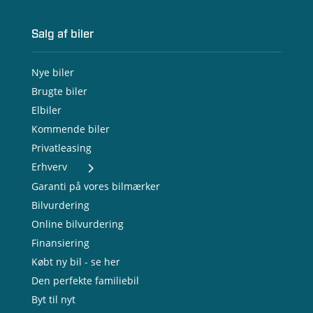
Salg af biler
Nye biler
Brugte biler
Elbiler
Kommende biler
Privatleasing
Erhverv
- Nye varebiler
Garanti på vores bilmærker
- Brugte varebiler
Bilvurdering
- Erhvervsleasing
Online bilvurdering
- Testkørsel
- Serviceaftale
Finansiering
- Opladning
Købt ny bil - se her
Den perfekte familiebil
Byt til nyt