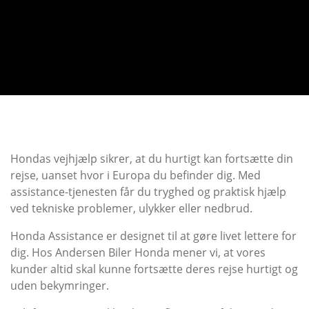
Hondas vejhjælp sikrer, at du hurtigt kan fortsætte din
rejse, uanset hvor i Europa du befinder dig. Med
assistance-tjenesten får du tryghed og praktisk hjælp
ved tekniske problemer, ulykker eller nedbrud.
Honda Assistance er designet til at gøre livet lettere for
dig. Hos Andersen Biler Honda mener vi, at vores
kunder altid skal kunne fortsætte deres rejse hurtigt og
uden bekymringer.