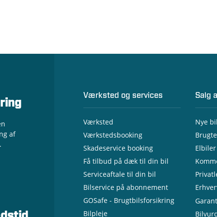
Værksted og services
Salg a
ring
Værksted
Nye bi
en
ng af
Værkstedsbooking
Brugte
.
Skadeservice booking
Elbiler
Få tilbud på dæk til din bil
Komme
Serviceaftale til din bil
Privat
Bilservice på abonnement
Erhver
- Nye 
GOSafe - Brugtbilsforsikring
Garant
- Brug
Bilpleje
Bilvur
dstid