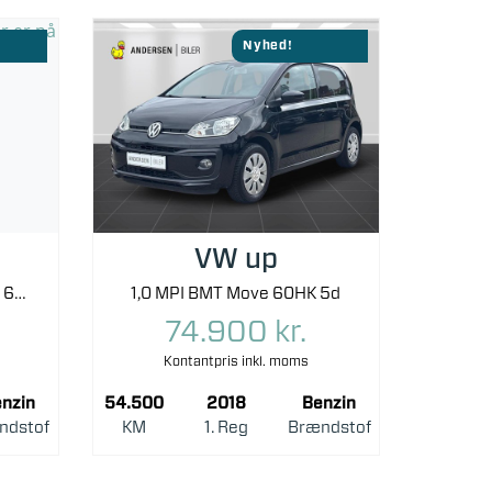
Nyhed!
VW up
2,0 TSI GTI DSG 200HK 5d 6g Aut.
1,0 MPI BMT Move 60HK 5d
74.900 kr.
Kontantpris inkl. moms
nzin
54.500
2018
Benzin
ndstof
KM
1. Reg
Brændstof