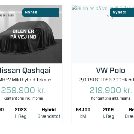
Nyhed!
Nyhed!
issan Qashqai
VW Polo
1,3 MHEV Mild hybrid Tekna+ X-Tronic 158HK 5d 7g Aut.
259.900 kr.
219.900 kr.
Kontantpris inkl. moms
Kontantpris inkl. moms
00
2023
Hybrid
54.100
2019
Be
1. Reg
Brændstof
KM
1. Reg
Bræ