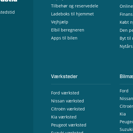
- Erhv
Tilbehør og reservedele
Online
- Test
tedstid
Ladeboks til hjemmet
- Servi
Finans
- Opla
Vejhjælp
Købt ny
Elbil beregneren
Den pe
Apps til bilen
Byt til
Nytårs
Værksteder
Bilmæ
Ford
Ford værksted
Nissa
- Ford
Nissan værksted
- Ford
Citroë
- Niss
Citroën værksted
- Ford
- Niss
Kia
- Citr
Kia værksted
- Ford
- Niss
- Citr
Peuge
- Kia 
hybrid
Peugeot værksted
- Niss
- Citr
- Kia 
Suzuki
- Peug
- Ford
- Niss
Suzuki værksted