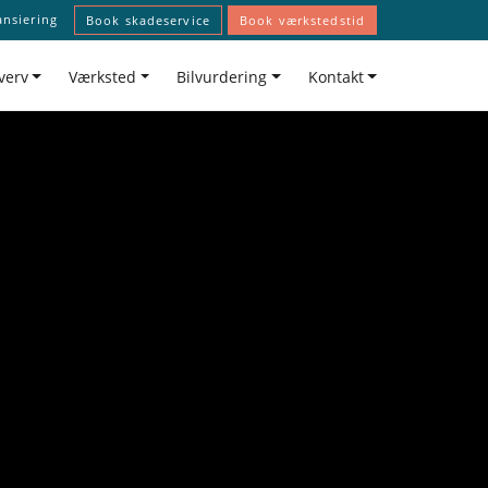
ansiering
Book skadeservice
Book værkstedstid
verv
Værksted
Bilvurdering
Kontakt