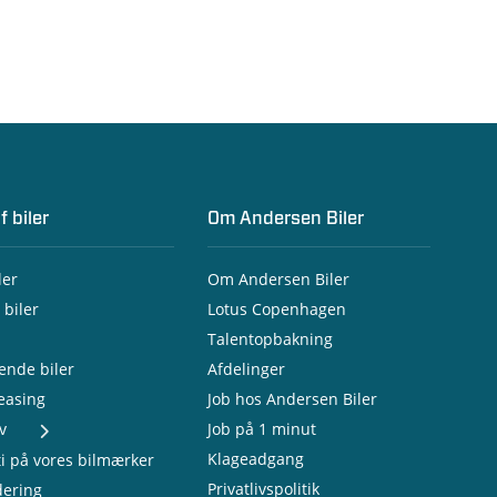
f biler
Om Andersen Biler
ler
Om Andersen Biler
 biler
Lotus Copenhagen
Talentopbakning
nde biler
Afdelinger
leasing
Job hos Andersen Biler
v
Job på 1 minut
varebiler
Klageadgang
i på vores bilmærker
te varebiler
Privatlivspolitik
dering