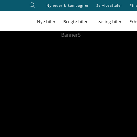
Nyheder & kampagner
Serviceaftaler
Fin
Nye biler
Brugte biler
Leasing biler
Erh