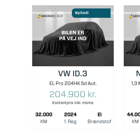
Nyhed!
VW ID.3
N
EL Pro 204HK 5d Aut.
204.900 kr.
Kontantpris inkl. moms
32.000
2024
El
44.0
KM
1. Reg
Brændstof
KM