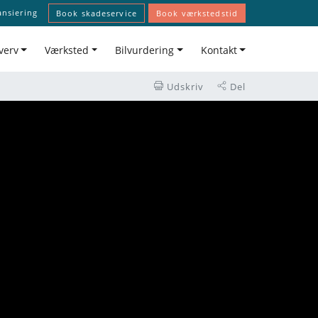
ansiering
Book skadeservice
Book værkstedstid
verv
Værksted
Bilvurdering
Kontakt
Udskriv
Del