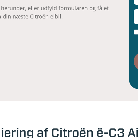
herunder, eller udfyld formularen og få et
 din næste Citroën elbil.
iering af Citroën ë-C3 A