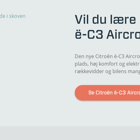
Vil du lær
ë-C3 Aircr
Den nye Citroën ë-C3 Airc
plads, høj komfort og elektr
rækkevidder og bilens mang
Se Citroën ë-C3 Aircr