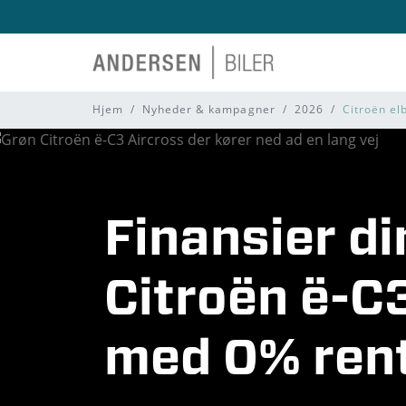
Hjem
Nyheder & kampagner
2026
Citroën elb
Finansier di
Citroën ë-C
med 0% ren