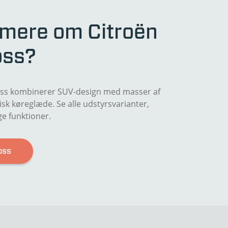
e mere om Citroën
oss?
ross kombinerer SUV-design med masser af
isk køreglæde. Se alle udstyrsvarianter,
e funktioner.
oss