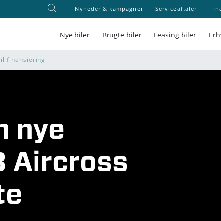
Nyheder & kampagner
Serviceaftaler
Fin
Nye biler
Brugte biler
Leasing biler
Erh
il finansiering
n nye
3 Aircross
te