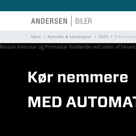
Hjem
Nyheder & kampagner
2025
Erhvervsle
Kør nemmere
MED AUTOMAT