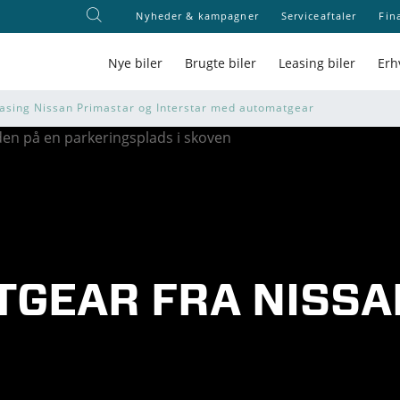
Nyheder & kampagner
Serviceaftaler
Fin
Nye biler
Brugte biler
Leasing biler
Erh
asing Nissan Primastar og Interstar med automatgear
GEAR FRA NISSA