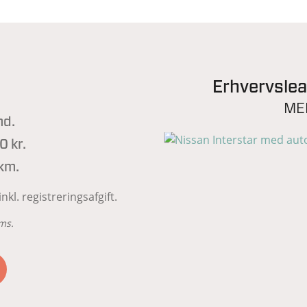
Erhvervslea
ME
md.
 kr.
km.
kl. registreringsafgift.
oms.