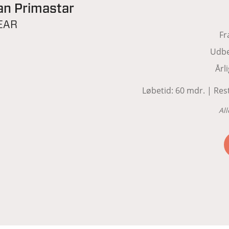
an Primastar
EAR
Fr
Udbe
Årl
Løbetid: 60 mdr. | Rest
All