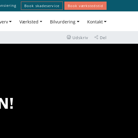
ansiering
Book skadeservice
Book værkstedstid
verv
Værksted
Bilvurdering
Kontakt
Udskriv
Del
N!