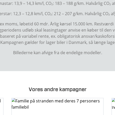
astar: 13,9 – 14,3 km/l, CO₂: 183 – 188 g/km. Halvårlig CO₂ afg
rstar: 12,3 – 12,8 km/l, CO₂: 212 – 207 g/km. Halvårlig CO₂ afg
kr ex moms, løbetid 60 mdr. Årlig kørsel 15.000 km. Restvæ
ngperiodens udløb skal leasingtager anvise en køber til den vi
seret på variabel rente, ex. obligatorisk ansvar/kaskoforsik
 Kampagnen gælder for lager biler i Danmark, så længe lager 
Billederne kan afvige fra de endelige modeller.
Vores andre kampagner