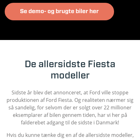
Se demo- og brugte biler her
De allersidste Fiesta
modeller
Sidste år blev det annonceret, at Ford ville stoppe
produktionen af Ford Fiesta. Og realiteten nærmer sig
så sandelig, for selvom der er solgt over 22 millioner
eksemplarer af bilen gennem tiden, har vi her på
falderebet adgang til de sidste i Danmark!
Hvis du kunne tænke dig en af de allersidste modeller,