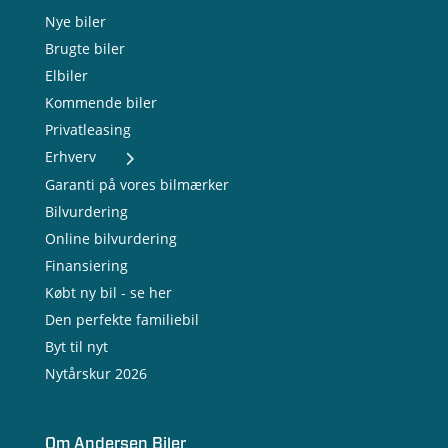
Nye biler
Brugte biler
Elbiler
Kommende biler
Privatleasing
Erhverv
- Nye varebiler
Garanti på vores bilmærker
- Brugte varebiler
Bilvurdering
- Erhvervsleasing
Online bilvurdering
- Testkørsel
- Serviceaftale
Finansiering
- Opladning
Købt ny bil - se her
Den perfekte familiebil
Byt til nyt
Nytårskur 2026
Om Andersen Biler