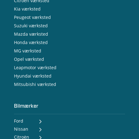
Citroën værksted
Kia værksted
Peugeot værksted
Suzuki værksted
Mazda værksted
Honda værksted
MG værksted
Opel værksted
Leapmotor værksted
Hyundai værksted
Mitsubishi værksted
Bilmærker
Ford
Nissan
- Ford Puma Gen-E
- Ford Capri
Citroën
- Nissan MICRA