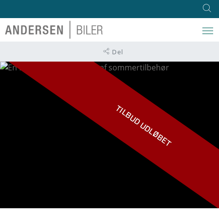
Del
TILBUD UDLØBET