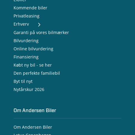
Kommende biler
Privatleasing
Erhverv
- Nye varebiler
Garanti på vores bilmærker
- Brugte varebiler
Bilvurdering
- Erhvervsleasing
Online bilvurdering
- Testkørsel
- Serviceaftale
Finansiering
- Opladning
Købt ny bil - se her
Den perfekte familiebil
Byt til nyt
Nytårskur 2026
Om Andersen Biler
Om Andersen Biler