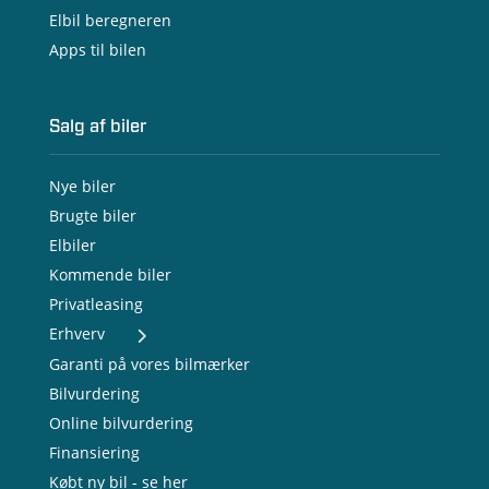
Elbil beregneren
Apps til bilen
Salg af biler
Nye biler
Brugte biler
Elbiler
Kommende biler
Privatleasing
Erhverv
- Nye varebiler
Garanti på vores bilmærker
- Brugte varebiler
Bilvurdering
- Erhvervsleasing
Online bilvurdering
- Testkørsel
- Serviceaftale
Finansiering
- Opladning
Købt ny bil - se her