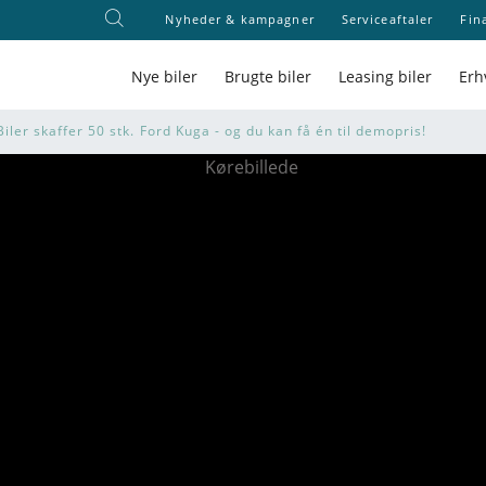
Nyheder & kampagner
Serviceaftaler
Fin
Nye biler
Brugte biler
Leasing biler
Erh
iler skaffer 50 stk. Ford Kuga - og du kan få én til demopris!