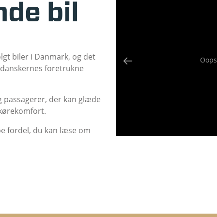
de bil
lgt biler i Danmark, og det
Oops.
t danskernes foretrukne
og passagerer, der kan glæde
 kørekomfort.
e fordel, du kan læse om