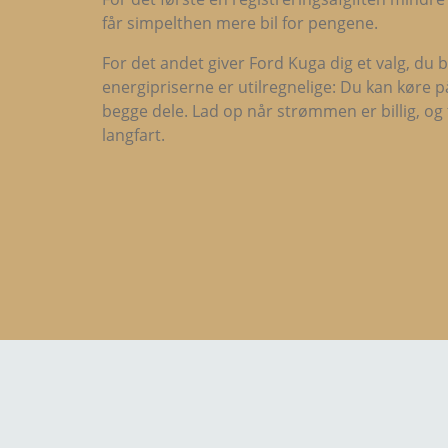
får simpelthen mere bil for pengene.
For det andet giver Ford Kuga dig et valg, du b
energipriserne er utilregnelige: Du kan køre på 
begge dele. Lad op når strømmen er billig, og 
langfart.