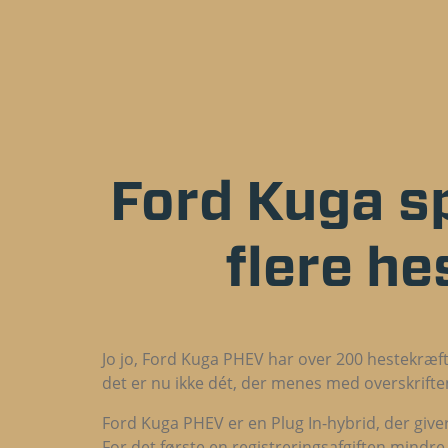
Ford Kuga sp
flere h
Jo jo, Ford Kuga PHEV har over 200 hestekræft
det er nu ikke dét, der menes med overskrifte
Ford Kuga PHEV er en Plug In-hybrid, der giver 
For det første en registreringsafgiften mindre