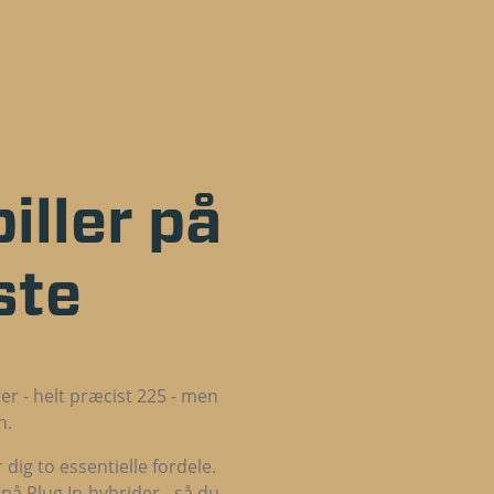
iller på
este
er - helt præcist 225 - men
n.
dig to essentielle fordele.
 på Plug In-hybrider - så du