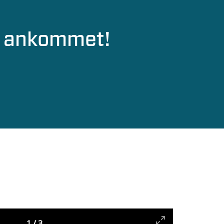
er ankommet!
1
/
3