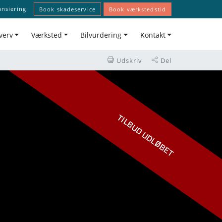
ansiering
Book skadeservice
Book værkstedstid
verv
Værksted
Bilvurdering
Kontakt
Udskriv
Del
TILBUD UDLØBET