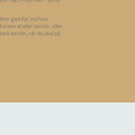
liver glad for, nu hvor
enten el eller benzin - eller
tank benzin, når du skal på