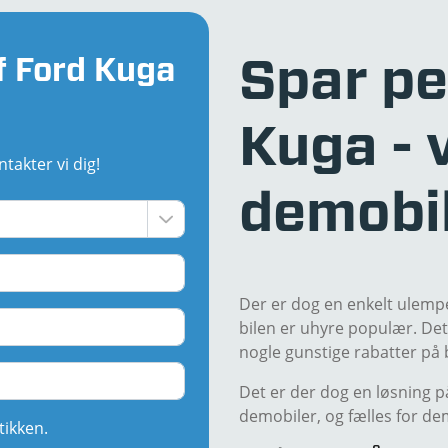
f Ford Kuga
Spar pe
Kuga - 
takter vi dig!
demobi
Der er dog en enkelt ulempe,
bilen er uhyre populær. Det
nogle gunstige rabatter på 
Det er der dog en løsning p
demobiler, og fælles for dem 
tikken.