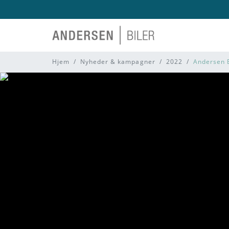
Hjem
Nyheder & kampagner
2022
Andersen B