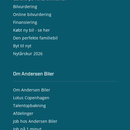
- Brugte varebiler
Bilvurdering
- Erhvervsleasing
Online bilvurdering
- Testkørsel
- Serviceaftale
Finansiering
- Opladning
Købt ny bil - se her
Den perfekte familiebil
Byt til nyt
Nytårskur 2026
Om Andersen Biler
Om Andersen Biler
Lotus Copenhagen
Talentopbakning
Afdelinger
Job hos Andersen Biler
Job på 1 minut