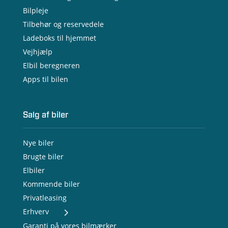
Bilpleje
Tilbehør og reservedele
Ladeboks til hjemmet
Vejhjælp
Elbil beregneren
Apps til bilen
Salg af biler
Nye biler
Brugte biler
Elbiler
Kommende biler
Privatleasing
Erhverv
- Nye varebiler
Garanti på vores bilmærker