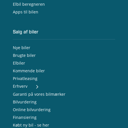
Elbil beregneren
Apps til bilen
Salg af biler
Nye biler
Brugte biler
Elbiler
Kommende biler
Privatleasing
Erhverv
- Nye varebiler
Garanti på vores bilmærker
- Brugte varebiler
Bilvurdering
- Erhvervsleasing
Online bilvurdering
- Testkørsel
- Serviceaftale
Finansiering
- Opladning
Købt ny bil - se her