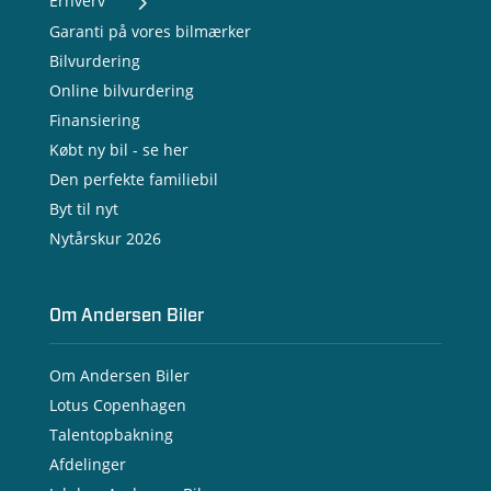
Erhverv
- Nye varebiler
Garanti på vores bilmærker
- Brugte varebiler
Bilvurdering
- Erhvervsleasing
Online bilvurdering
- Testkørsel
- Serviceaftale
Finansiering
- Opladning
Købt ny bil - se her
Den perfekte familiebil
Byt til nyt
Nytårskur 2026
Om Andersen Biler
Om Andersen Biler
Lotus Copenhagen
Talentopbakning
Afdelinger