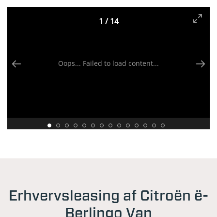
1
/
14
Oops... Failed to load content...
Erhvervsleasing af Citroën ë-
Berlingo Van