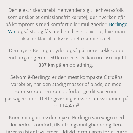
Den elektriske varebil henvender sig til erhvervsfolk,
som ønsker et emissionsfrit køretøj, der hverken går
på kompromis med komfort eller muligheder.
Berlingo
Van
også stadig fås med en diesel drivlinje, hvis man
ikke er klar til at køre udelukkende på el.
Den nye ë-Berlingo byder også på mere rækkevidde
end forgængeren - 50 km mere. Du kan nu køre
op til
på en opladning.
337 km
Selvom ë-Berlingo er den mest kompakte Citroëns
varebiler, har den stadig masser af plads, og med
Extenso kabinen kan du forlænge dit varerum i
passagersiden. Dette giver dig en varerumsvolumen på
3
op til 4,4 m
.
Kom ind og oplev den nye ë-Berlingo varevogn med
forbedret komfort, tilslutningsmuligheder og flere
førerassistentsystemer. Udfyld formularen for at høre