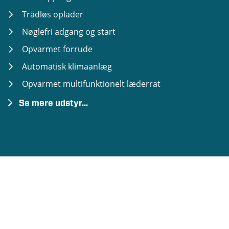
Trådløs oplader
Nøglefri adgang og start
Opvarmet forrude
Automatisk klimaanlæg
Opvarmet multifunktionelt læderrat
Se mere udstyr...
Elektrisk parkeringsbremse
El-ruder samt el-justerbare, opvarmede og
indklappelige sidespejle
Regn- og lyssensor
Tågeforlygter
Forstærket akustikpakke (ekstra støjisolering)
Komfortsæder