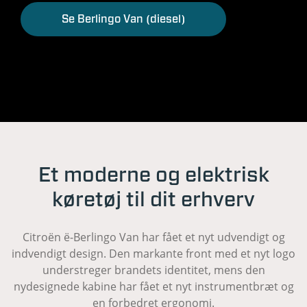
Se Berlingo Van (diesel)
Et moderne og elektrisk
køretøj til dit erhverv
Citroën ë-Berlingo Van har fået et nyt udvendigt og
indvendigt design. Den markante front med et nyt logo
understreger brandets identitet, mens den
nydesignede kabine har fået et nyt instrumentbræt og
en forbedret ergonomi.