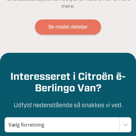
mere.
Se model detaljer
Interesseret i Citroën ë-
Berlingo Van?
Udfyld nedenstående så snakkes vi ved.