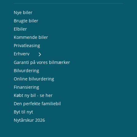
Nye biler
Brugte biler
Elbiler
Kommende biler
Privatleasing
Erhverv
- Nye varebiler
Garanti på vores bilmærker
- Brugte varebiler
Bilvurdering
- Erhvervsleasing
Online bilvurdering
- Testkørsel
- Serviceaftale
Finansiering
- Opladning
Købt ny bil - se her
Den perfekte familiebil
Byt til nyt
Nytårskur 2026