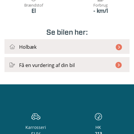
Brændstof
Forbrug
El
- km/l
Se bilen her:
Holbæk
Få en vurdering af din bil
Karrosseri
HK
213