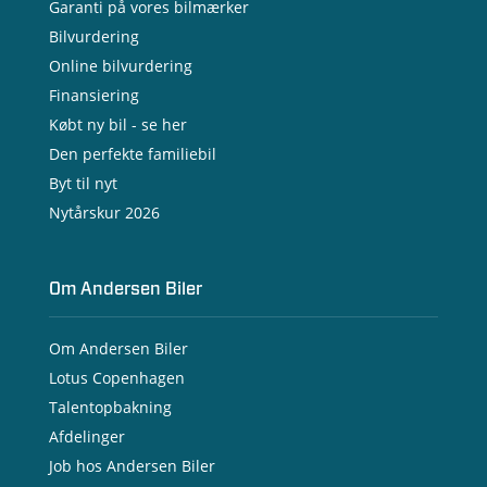
- Nye varebiler
Garanti på vores bilmærker
- Brugte varebiler
Bilvurdering
- Erhvervsleasing
Online bilvurdering
- Testkørsel
- Serviceaftale
Finansiering
- Opladning
Købt ny bil - se her
Den perfekte familiebil
Byt til nyt
Nytårskur 2026
Om Andersen Biler
Om Andersen Biler
Lotus Copenhagen
Talentopbakning
Afdelinger
Job hos Andersen Biler