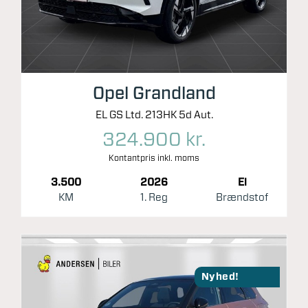
Opel Grandland
EL GS Ltd. 213HK 5d Aut.
324.900 kr.
Kontantpris inkl. moms
3.500
2026
El
KM
1. Reg
Brændstof
Nyhed!