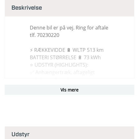
Beskrivelse
Denne bil er på vej. Ring for aftale
tlf. 70230220
⚡ RÆKKEVIDDE 🔋 WLTP 513 km
BATTERI STØRRELSE 🔋 73 kWh
⭐ UDSTYR (HIGHLIGHTS):
✅ Anhængertræk, aftageligt
✅ Adaptiv fartpilot
✅ Head-up display
Vis mere
✅ 3 faset opladning
✅ Klimaanlæg
✅ Varmepumpe
✅ Android Auto & Apple Carplay
✅ Alufælge
✅ Parkeringssensor
Udstyr