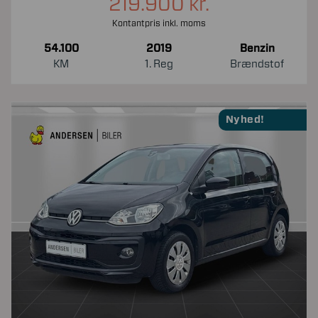
219.900 kr.
Kontantpris inkl. moms
54.100
2019
Benzin
KM
1. Reg
Brændstof
Nyhed!