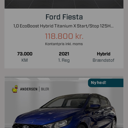
Ford Fiesta
1,0 EcoBoost Hybrid Titanium X Start/Stop 125HK 5d 6g
118.800 kr.
Kontantpris inkl. moms
73.000
2021
Hybrid
KM
1. Reg
Brændstof
Nyhed!