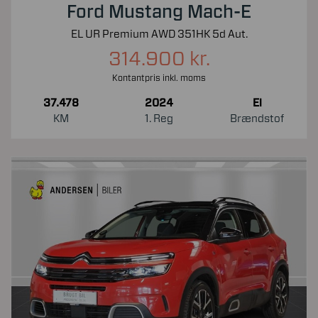
Ford Mustang Mach-E
EL UR Premium AWD 351HK 5d Aut.
314.900 kr.
Kontantpris inkl. moms
37.478
2024
El
KM
1. Reg
Brændstof