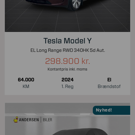
Tesla Model Y
EL Long Range RWD 340HK 5d Aut.
298.900 kr.
Kontantpris inkl. moms
64.000
2024
El
KM
1. Reg
Brændstof
Nyhed!