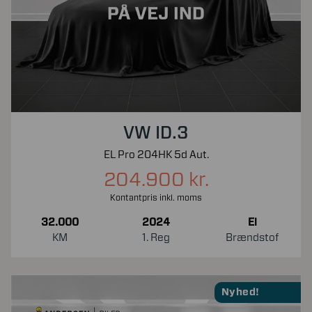
VW ID.3
EL Pro 204HK 5d Aut.
204.900 kr.
Kontantpris inkl. moms
32.000
2024
El
KM
1. Reg
Brændstof
Nyhed!