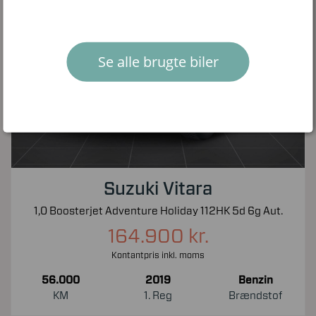
Se alle brugte biler
Suzuki Vitara
1,0 Boosterjet Adventure Holiday 112HK 5d 6g Aut.
164.900 kr.
Kontantpris inkl. moms
56.000
2019
Benzin
KM
1. Reg
Brændstof