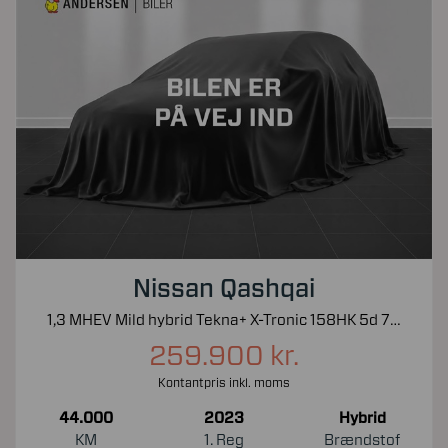
Nissan Qashqai
1,3 MHEV Mild hybrid Tekna+ X-Tronic 158HK 5d 7g Aut.
259.900 kr.
Kontantpris inkl. moms
44.000
2023
Hybrid
KM
1. Reg
Brændstof