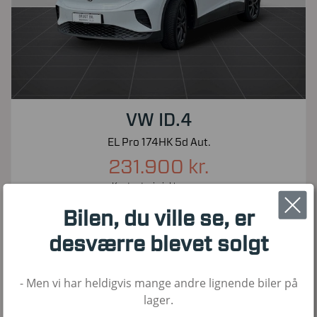
VW ID.4
EL Pro 174HK 5d Aut.
231.900 kr.
Kontantpris inkl. moms
52.500
2022
El
Bilen, du ville se, er
KM
1. Reg
Brændstof
desværre blevet solgt
- Men vi har heldigvis mange andre lignende biler på
Nyhed!
lager.