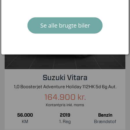
Se alle brugte biler
Suzuki Vitara
1,0 Boosterjet Adventure Holiday 112HK 5d 6g Aut.
164.900 kr.
Kontantpris inkl. moms
56.000
2019
Benzin
KM
1. Reg
Brændstof