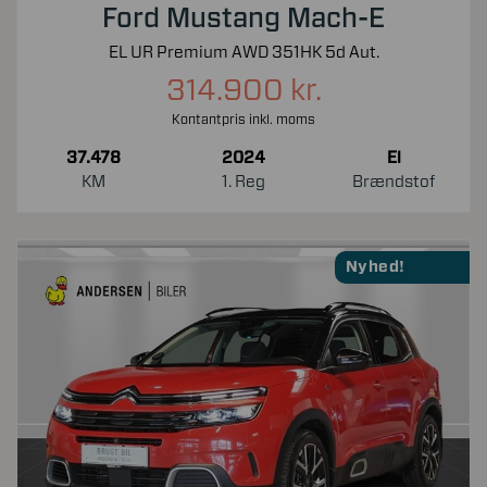
Ford Mustang Mach-E
EL UR Premium AWD 351HK 5d Aut.
314.900 kr.
Kontantpris inkl. moms
37.478
2024
El
KM
1. Reg
Brændstof
Nyhed!