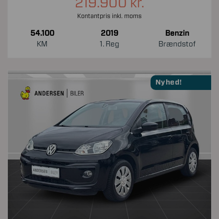
219.900 kr.
Kontantpris inkl. moms
54.100
2019
Benzin
KM
1. Reg
Brændstof
Nyhed!