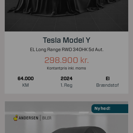
Tesla Model Y
EL Long Range RWD 340HK 5d Aut.
298.900 kr.
Kontantpris inkl. moms
64.000
2024
El
KM
1. Reg
Brændstof
Nyhed!