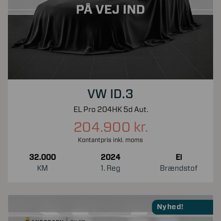
VW ID.3
EL Pro 204HK 5d Aut.
204.900 kr.
Kontantpris inkl. moms
32.000
2024
El
KM
1. Reg
Brændstof
Nyhed!