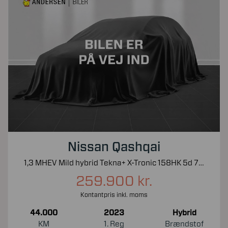
Nissan Qashqai
1,3 MHEV Mild hybrid Tekna+ X-Tronic 158HK 5d 7g Aut.
259.900 kr.
Kontantpris inkl. moms
44.000
2023
Hybrid
KM
1. Reg
Brændstof