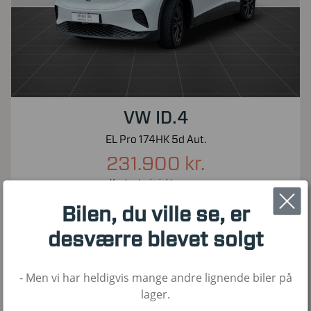
VW ID.4
EL Pro 174HK 5d Aut.
231.900 kr.
Kontantpris inkl. moms
52.500
2022
El
Bilen, du ville se, er
KM
1. Reg
Brændstof
desværre blevet solgt
- Men vi har heldigvis mange andre lignende biler på
Nyhed!
lager.