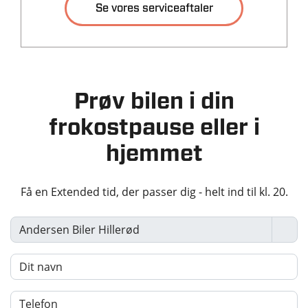
Se vores serviceaftaler
Tilkoblingsvægt med
Tilkoblingsvægt
bremser
uden bremser
2500 kg
750 kg
Tankstørrelse
Prøv bilen i din
90 L
frokostpause eller i
hjemmet
Økonomi
KM/L (WLTP)
Grøn ejerafgift (årlig)
Få en Extended tid, der passer dig - helt ind til kl. 20.
13,9
6.720 kr.
Leveringsomkostninger
(inkl.)
4.620 kr.