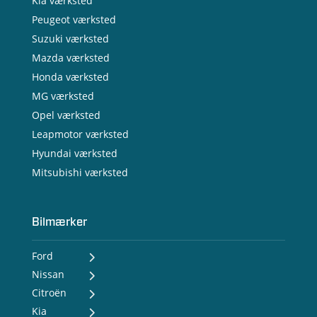
Kia værksted
Peugeot værksted
Suzuki værksted
Mazda værksted
Honda værksted
MG værksted
Opel værksted
Leapmotor værksted
Hyundai værksted
Mitsubishi værksted
Bilmærker
Ford
Nissan
- Ford Puma Gen-E
- Ford Capri
Citroën
- Nissan MICRA
- Ford Explorer
- Nissan LEAF
Kia
- Citroën ë-C3