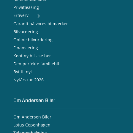
Privatleasing
Erhverv
- Nye varebiler
Garanti på vores bilmærker
- Brugte varebiler
Bilvurdering
- Erhvervsleasing
Online bilvurdering
- Testkørsel
- Serviceaftale
Finansiering
- Opladning
Købt ny bil - se her
Den perfekte familiebil
Byt til nyt
Nytårskur 2026
Om Andersen Biler
Om Andersen Biler
Lotus Copenhagen
Talentopbakning