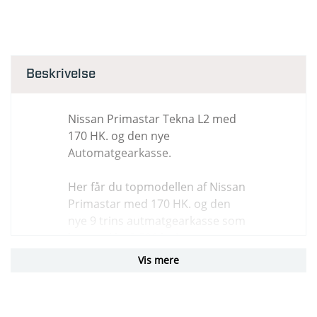
Beskrivelse
Nissan Primastar Tekna L2 med
170 HK. og den nye
Automatgearkasse.
Her får du topmodellen af Nissan
Primastar med 170 HK. og den
nye 9 trins autmatgearkasse som
kan trække 2.500 kg.!
Vis mere
Finansiel leasing fra 2.078,- ex
moms pr måned.!