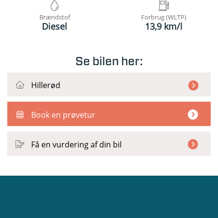
Brændstof
Forbrug (WLTP)
Diesel
13,9 km/l
Se bilen her:
Hillerød
Book en prøvetur
Få en vurdering af din bil