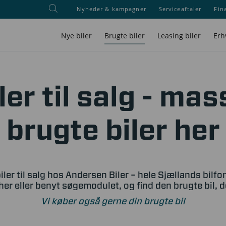
Nyheder & kampagner
Serviceaftaler
Fin
Nye biler
Brugte biler
Leasing biler
Erh
ler til salg - mas
brugte biler her
iler til salg hos Andersen Biler – hele Sjællands bilfo
her eller benyt søgemodulet, og find den brugte bil, 
Vi køber også gerne din brugte bil