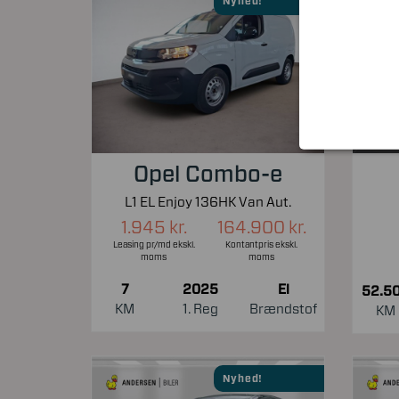
Nyhed!
Opel Combo-e
L1 EL Enjoy 136HK Van Aut.
1.945 kr.
164.900 kr.
Leasing pr/md ekskl.
Kontantpris ekskl.
moms
moms
7
2025
El
52.5
KM
1. Reg
Brændstof
KM
Nyhed!