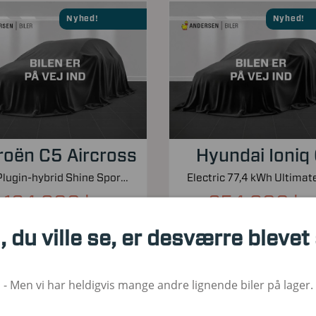
Nyhed!
Nyhed!
roën C5 Aircross
Hyundai Ioniq
1,6 Plugin-hybrid Shine Sport EAT8 225HK 5d 8g Aut.
164.900 kr.
254.900 kr.
Kontantpris inkl. moms
Kontantpris inkl. moms
, du ville se, er desværre blevet
00
2021
Hybrid
54.000
2023
1. Reg
Brændstof
KM
1. Reg
Bræ
- Men vi har heldigvis mange andre lignende biler på lager.