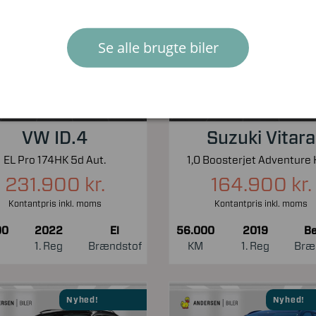
Nyhed!
Nyhed!
Se alle brugte biler
VW ID.4
Suzuki Vitara
EL Pro 174HK 5d Aut.
231.900 kr.
164.900 kr.
Kontantpris inkl. moms
Kontantpris inkl. moms
00
2022
El
56.000
2019
Be
1. Reg
Brændstof
KM
1. Reg
Bræ
Nyhed!
Nyhed!