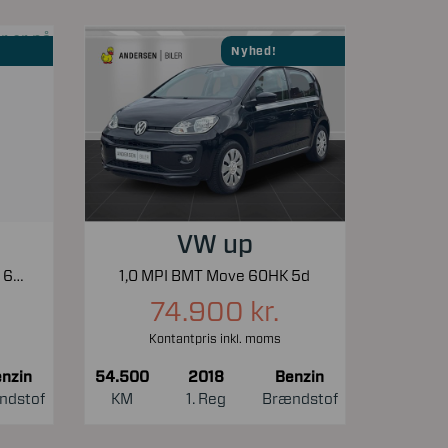
Nyhed!
VW up
2,0 TSI GTI DSG 200HK 5d 6g Aut.
1,0 MPI BMT Move 60HK 5d
74.900 kr.
Kontantpris inkl. moms
nzin
54.500
2018
Benzin
ndstof
KM
1. Reg
Brændstof