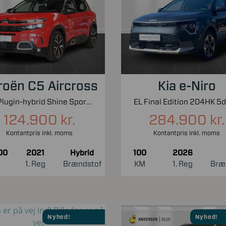
roën C5 Aircross
Kia e-Niro
1,6 Plugin-hybrid Shine Sport EAT8 225HK 5d 8g Aut.
124.900 kr.
284.900 kr.
Kontantpris inkl. moms
Kontantpris inkl. moms
00
2021
Hybrid
100
2026
1. Reg
Brændstof
KM
1. Reg
Bræ
Nyhed!
Nyhed!