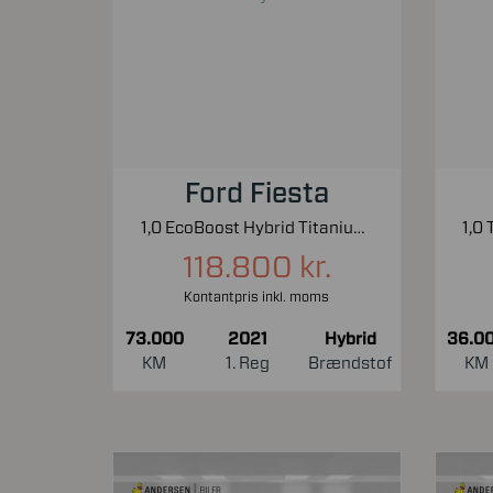
Ford Fiesta
1,0 EcoBoost Hybrid Titanium X Start/Stop 125HK 5d 6g
118.800 kr.
Kontantpris inkl. moms
73.000
2021
Hybrid
36.0
KM
1. Reg
Brændstof
KM