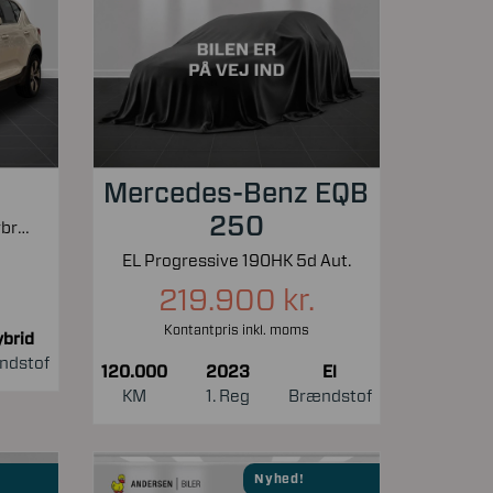
Mercedes-Benz EQB
250
1,5 T4 Recharge Plugin-hybrid Inscription Expression 211HK 5d 7g Aut.
EL Progressive 190HK 5d Aut.
219.900 kr.
Kontantpris inkl. moms
brid
ndstof
120.000
2023
El
KM
1. Reg
Brændstof
Nyhed!