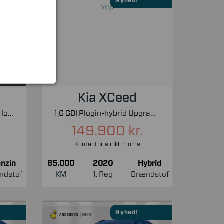
Nyhed!
Kia XCeed
1,0 Boosterjet Adventure Holiday 112HK 5d 6g Aut.
1,6 GDI Plugin-hybrid Upgrade m/Plus DCT 141HK 5d 6g Aut.
149.900 kr.
Kontantpris inkl. moms
nzin
65.000
2020
Hybrid
ndstof
KM
1. Reg
Brændstof
Nyhed!