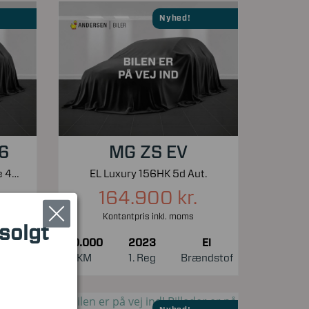
Nyhed!
 6
MG ZS EV
Electric 77,4 kWh Ultimate 4WD 325HK Aut.
EL Luxury 156HK 5d Aut.
164.900 kr.
Kontantpris inkl. moms
 solgt
El
30.000
2023
El
ndstof
KM
1. Reg
Brændstof