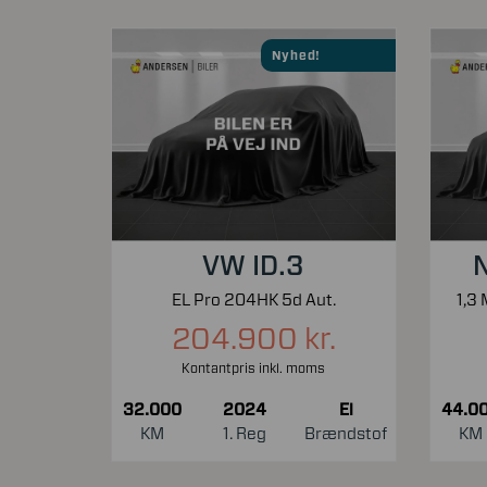
Nyhed!
VW ID.3
N
EL Pro 204HK 5d Aut.
204.900 kr.
Kontantpris inkl. moms
32.000
2024
El
44.0
KM
1. Reg
Brændstof
KM