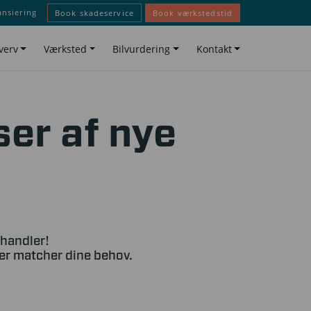
ansiering
Book skadeservice
Book værkstedstid
verv
Værksted
Bilvurdering
Kontakt
ser af nye
rhandler!
der matcher dine behov.