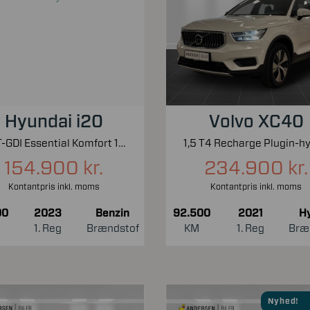
Hyundai i20
Volvo XC40
1,0 T-GDI Essential Komfort 100HK 5d 6g
154.900 kr.
234.900 kr.
Kontantpris inkl. moms
Kontantpris inkl. moms
00
2023
Benzin
92.500
2021
Hy
1. Reg
Brændstof
KM
1. Reg
Bræ
Nyhed!