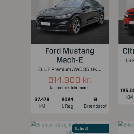
Ford Mustang
Cit
Mach-E
EL UR Premium AWD 351HK 5d Aut.
314.900 kr.
Kontantpris inkl. moms
125.0
KM
37.478
2024
El
KM
1. Reg
Brændstof
Nyhed!