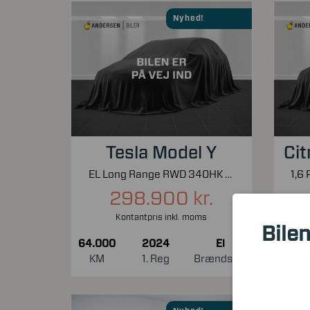
Nyhed!
Tesla Model Y
Cit
EL Long Range RWD 340HK 5d Aut.
298.900 kr.
Kontantpris inkl. moms
Bilen
64.000
2024
El
47.0
KM
1. Reg
Brændstof
KM