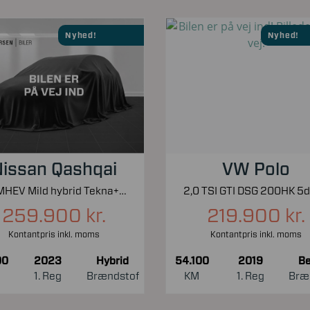
Nyhed!
Nyhed!
issan Qashqai
VW Polo
1,3 MHEV Mild hybrid Tekna+ X-Tronic 158HK 5d 7g Aut.
259.900 kr.
219.900 kr.
Kontantpris inkl. moms
Kontantpris inkl. moms
00
2023
Hybrid
54.100
2019
Be
1. Reg
Brændstof
KM
1. Reg
Bræ