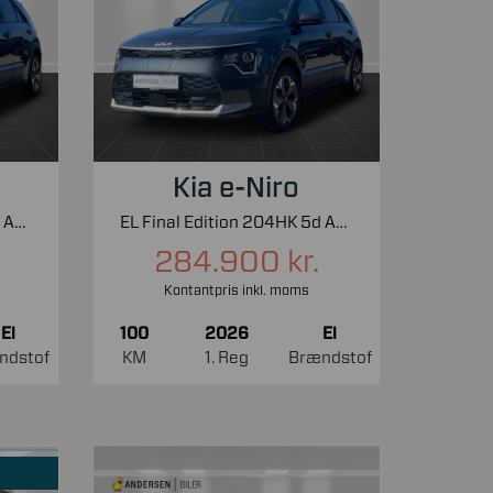
Kia e-Niro
EL Final Edition 204HK 5d Aut.
EL Final Edition 204HK 5d Aut.
284.900 kr.
Kontantpris inkl. moms
El
100
2026
El
ndstof
KM
1. Reg
Brændstof