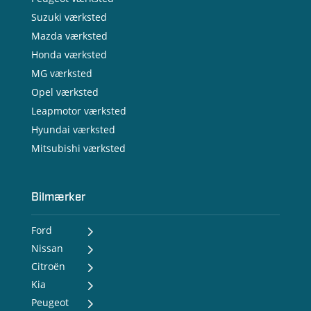
Suzuki værksted
Mazda værksted
Honda værksted
MG værksted
Opel værksted
Leapmotor værksted
Hyundai værksted
Mitsubishi værksted
Bilmærker
Ford
Nissan
- Ford Puma Gen-E
- Ford Capri
Citroën
- Nissan MICRA
- Ford Explorer
- Nissan LEAF
Kia
- Citroën ë-C3
- Ford Kuga plug-in hybrid
- Nissan JUKE
- Citroën ë-C3 Aircross
Peugeot
- Kia EV2
- Ford Mustang Mach-E