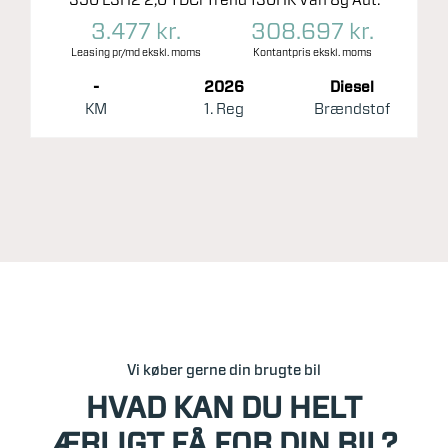
350 L3H2 2,0 TDCi Trend 130HK Van 8g Aut.
3.477 kr.
308.697 kr.
Leasing pr/md ekskl. moms
Kontantpris ekskl. moms
-
2026
Diesel
KM
1. Reg
Brændstof
Vi køber gerne din brugte bil
HVAD KAN DU HELT
ÆRLIGT FÅ FOR DIN BIL?