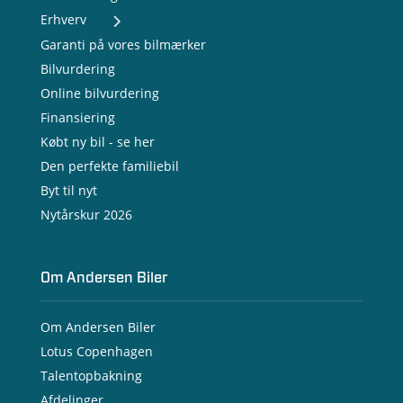
Erhverv
- Nye varebiler
Garanti på vores bilmærker
- Brugte varebiler
Bilvurdering
- Erhvervsleasing
Online bilvurdering
- Testkørsel
- Serviceaftale
Finansiering
- Opladning
Købt ny bil - se her
Den perfekte familiebil
Byt til nyt
Nytårskur 2026
Om Andersen Biler
Om Andersen Biler
Lotus Copenhagen
Talentopbakning
Afdelinger