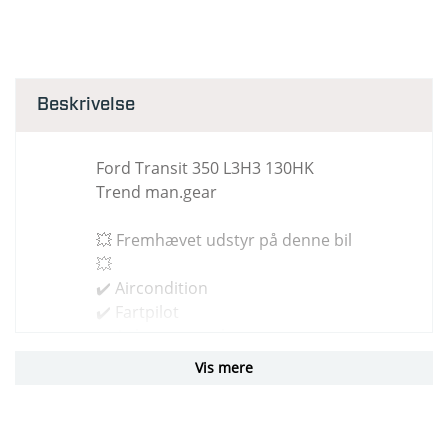
Beskrivelse
Ford Transit 350 L3H3 130HK
Trend man.gear
💥 Fremhævet udstyr på denne bil
💥
✔️ Aircondition
✔️ Fartpilot
✔️ Anhængertræk
✔️ Parkeringssensor for og bag
Vis mere
✔️ Bakkamera i bak-spejl
✔️ Sædevarme
✔️ Ford Connect