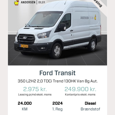
Leasing
Ford Transit
350 L2H2 2,0 TDCi Trend 130HK Van 8g Aut.
2.975 kr.
249.900 kr.
Leasing pr/md ekskl. moms
Kontantpris ekskl. moms
24.000
2024
Diesel
KM
1. Reg
Brændstof