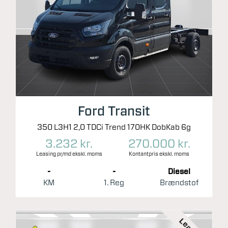
Ford Transit
350 L3H1 2,0 TDCi Trend 170HK DobKab 6g
3.232 kr.
270.000 kr.
Leasing pr/md ekskl. moms
Kontantpris ekskl. moms
-
-
Diesel
KM
1. Reg
Brændstof