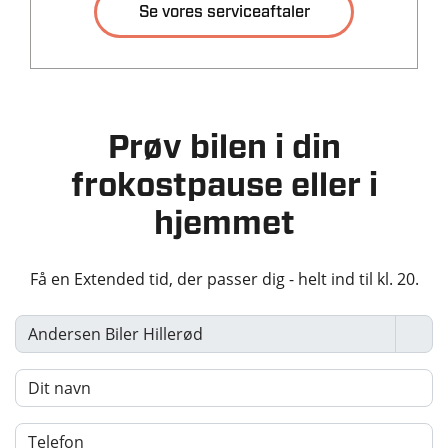
Se vores serviceaftaler
Tilkoblingsvægt med
Tilkoblingsvægt
bremser
uden bremser
2500 kg
750 kg
Tankstørrelse
-
Prøv bilen i din
frokostpause eller i
Økonomi
hjemmet
KM/L (WLTP)
Grøn ejerafgift (årlig)
10,8
10.840 kr.
Få en Extended tid, der passer dig - helt ind til kl. 20.
Leveringsomkostninger
(inkl.)
4.620 kr.