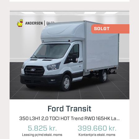
SOLGT
Ford Transit
350 L3H1 2,0 TDCI HDT Trend RWD 165HK Ladv./Chas. 10g Aut.
5.825 kr.
399.660 kr.
Leasing pr/md ekskl. moms
Kontantpris ekskl. moms