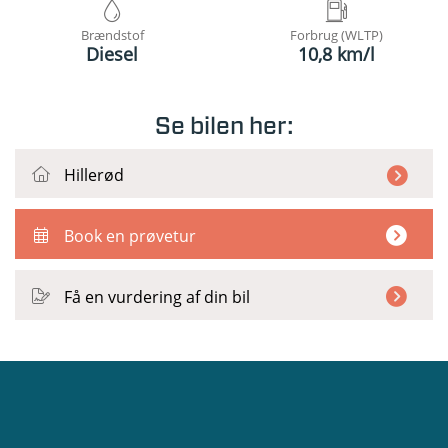
Brændstof
Forbrug (WLTP)
Diesel
10,8 km/l
Se bilen her:
Hillerød
Book en prøvetur
Få en vurdering af din bil