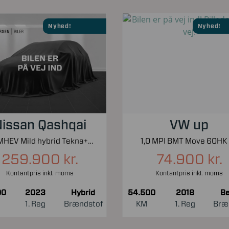
Nyhed!
Nyhed!
issan Qashqai
VW up
1,3 MHEV Mild hybrid Tekna+ X-Tronic 158HK 5d 7g Aut.
1,0 MPI BMT Move 60HK
259.900 kr.
74.900 kr.
Kontantpris inkl. moms
Kontantpris inkl. moms
00
2023
Hybrid
54.500
2018
Be
1. Reg
Brændstof
KM
1. Reg
Bræ