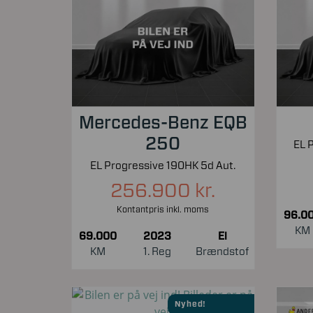
Mercedes-Benz EQB
250
EL Progressive 190HK 5d Aut.
256.900 kr.
Kontantpris inkl. moms
96.0
KM
69.000
2023
El
KM
1. Reg
Brændstof
Nyhed!