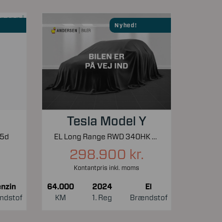
Nyhed!
Tesla Model Y
 5d
EL Long Range RWD 340HK 5d Aut.
298.900 kr.
Kontantpris inkl. moms
nzin
64.000
2024
El
ndstof
KM
1. Reg
Brændstof