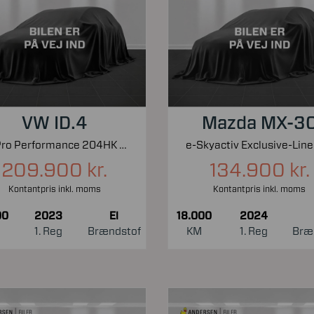
VW ID.4
Mazda MX-3
EL Pro Performance 204HK 5d Aut.
209.900 kr.
134.900 kr.
Kontantpris inkl. moms
Kontantpris inkl. moms
00
2023
El
18.000
2024
1. Reg
Brændstof
KM
1. Reg
Bræ