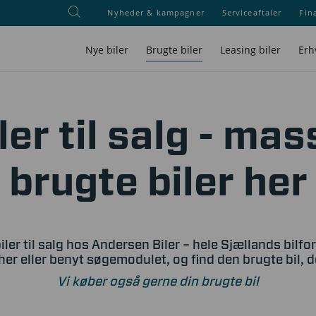
Nyheder & kampagner
Serviceaftaler
Fin
Nye biler
Brugte biler
Leasing biler
Erh
ler til salg - mas
brugte biler her
iler til salg hos Andersen Biler – hele Sjællands bilfo
her eller benyt søgemodulet, og find den brugte bil, 
Vi køber også gerne din brugte bil