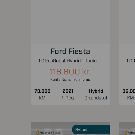
Ford Fiesta
1,0 EcoBoost Hybrid Titanium X Start/Stop 125HK 5d 6g
118.800 kr.
Kontantpris inkl. moms
73.000
2021
Hybrid
36.0
KM
1. Reg
Brændstof
KM
Nyhed!