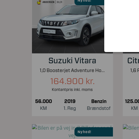
Nyhed!
Suzuki Vitara
Cit
1,0 Boosterjet Adventure Holiday 112HK 5d 6g Aut.
164.900 kr.
Kontantpris inkl. moms
56.000
2019
Benzin
125.0
KM
1. Reg
Brændstof
KM
Nyhed!