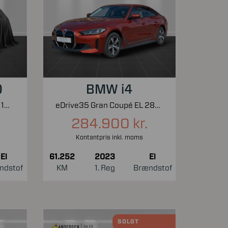
0
BMW i4
e-Skyactiv Exclusive-Line 145HK 5d Aut.
eDrive35 Gran Coupé EL 286HK 5d Aut.
284.900 kr.
Kontantpris inkl. moms
El
61.252
2023
El
ndstof
KM
1. Reg
Brændstof
SOLGT