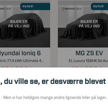
Nyhed!
Nyhed!
yundai Ioniq 6
MG ZS EV
Electric 77,4 kWh Ultimate 4WD 325HK Aut.
EL Luxury 156HK 5d Aut
254.900 kr.
164.900 kr.
Kontantpris inkl. moms
Kontantpris inkl. moms
, du ville se, er desværre blevet
00
2023
El
30.000
2023
1. Reg
Brændstof
KM
1. Reg
Bræ
- Men vi har heldigvis mange andre lignende biler på lager.