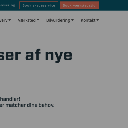
ansiering
Book skadeservice
Book værkstedstid
verv
Værksted
Bilvurdering
Kontakt
ser af nye
rhandler!
der matcher dine behov.