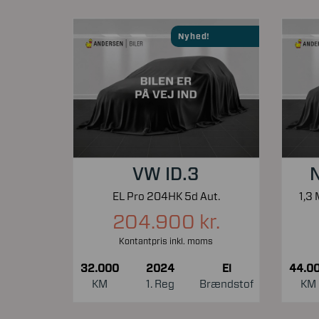
Nyhed!
VW ID.3
N
EL Pro 204HK 5d Aut.
204.900 kr.
Kontantpris inkl. moms
32.000
2024
El
44.0
KM
1. Reg
Brændstof
KM