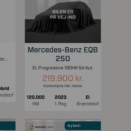
Mercedes-Benz EQB
250
1,5 T4 Recharge Plugin-hybrid Inscription Expression 211HK 5d 7g Aut.
EL Progressive 190HK 5d Aut.
219.900 kr.
Kontantpris inkl. moms
brid
ndstof
120.000
2023
El
KM
1. Reg
Brændstof
Nyhed!