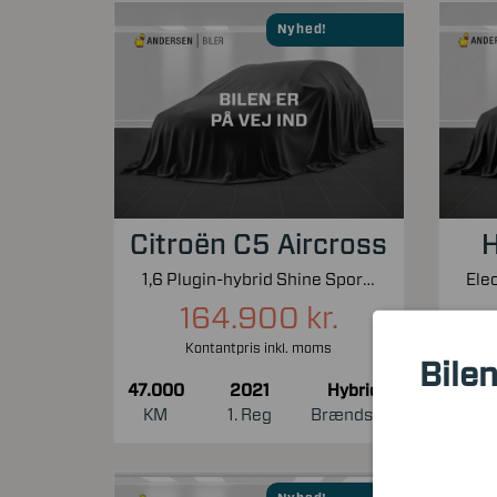
Nyhed!
Citroën C5 Aircross
H
1,6 Plugin-hybrid Shine Sport EAT8 225HK 5d 8g Aut.
164.900 kr.
Kontantpris inkl. moms
Bilen
47.000
2021
Hybrid
54.0
KM
1. Reg
Brændstof
KM