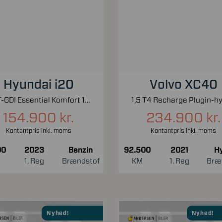
Hyundai i20
Volvo XC40
1,0 T-GDI Essential Komfort 100HK 5d 6g
154.900 kr.
234.900 kr.
Kontantpris inkl. moms
Kontantpris inkl. moms
00
2023
Benzin
92.500
2021
Hy
1. Reg
Brændstof
KM
1. Reg
Bræ
Nyhed!
Nyhed!