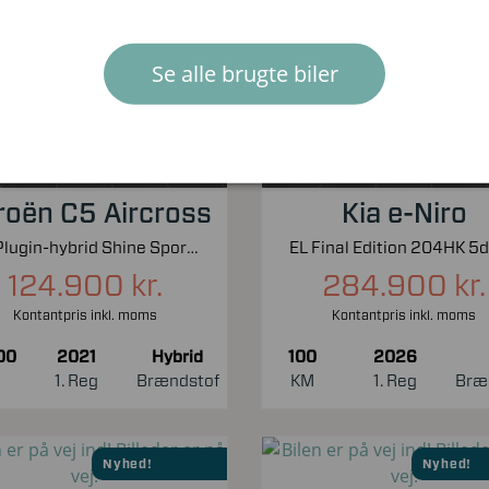
Nyhed!
Nyhed!
Se alle brugte biler
roën C5 Aircross
Kia e-Niro
1,6 Plugin-hybrid Shine Sport EAT8 225HK 5d 8g Aut.
124.900 kr.
284.900 kr.
Kontantpris inkl. moms
Kontantpris inkl. moms
00
2021
Hybrid
100
2026
1. Reg
Brændstof
KM
1. Reg
Bræ
Nyhed!
Nyhed!