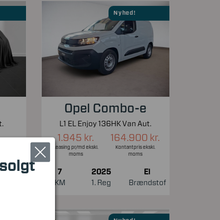
Nyhed!
Opel Combo-e
.
L1 EL Enjoy 136HK Van Aut.
1.945 kr.
164.900 kr.
Leasing pr/md ekskl.
Kontantpris ekskl.
moms
moms
 solgt
7
2025
El
El
KM
1. Reg
Brændstof
ndstof