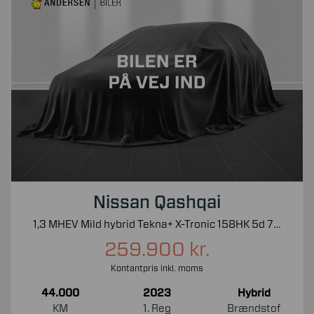
Nissan Qashqai
1,3 MHEV Mild hybrid Tekna+ X-Tronic 158HK 5d 7g Aut.
259.900 kr.
Kontantpris inkl. moms
44.000
2023
Hybrid
KM
1. Reg
Brændstof