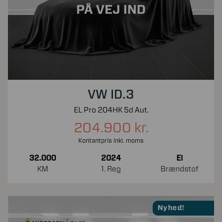
VW ID.3
EL Pro 204HK 5d Aut.
204.900 kr.
Kontantpris inkl. moms
32.000
2024
El
KM
1. Reg
Brændstof
Nyhed!