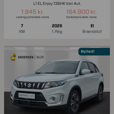
L1 EL Enjoy 136HK Van Aut.
1.945 kr.
164.900 kr.
Leasing pr/md ekskl. moms
Kontantpris ekskl. moms
7
2025
El
KM
1. Reg
Brændstof
Nyhed!