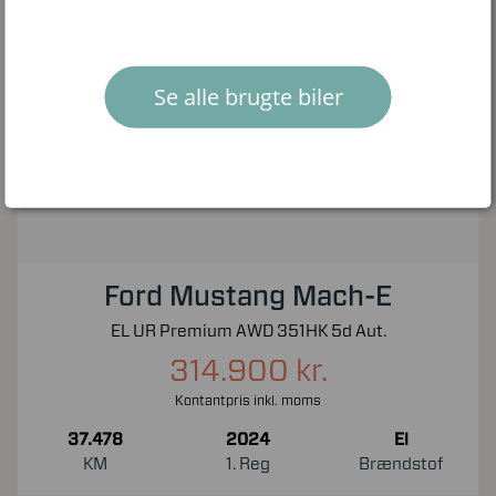
Se alle brugte biler
Ford Mustang Mach-E
EL UR Premium AWD 351HK 5d Aut.
314.900 kr.
Kontantpris inkl. moms
37.478
2024
El
KM
1. Reg
Brændstof