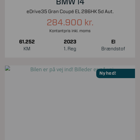
BMW i4
eDrive35 Gran Coupé EL 286HK 5d Aut.
284.900 kr.
Kontantpris inkl. moms
61.252
2023
El
KM
1. Reg
Brændstof
Nyhed!