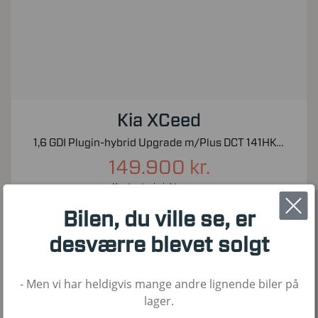
Kia XCeed
1,6 GDI Plugin-hybrid Upgrade m/Plus DCT 141HK 5d 6g Aut.
149.900 kr.
Kontantpris inkl. moms
65.000
2020
Hybrid
Bilen, du ville se, er
KM
1. Reg
Brændstof
desværre blevet solgt
- Men vi har heldigvis mange andre lignende biler på
Nyhed!
lager.