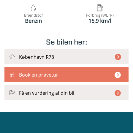
Brændstof
Forbrug (WLTP)
Benzin
15,9 km/l
Se bilen her:
København R78
Book en prøvetur
Få en vurdering af din bil