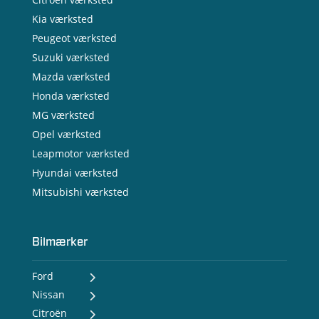
Kia værksted
Peugeot værksted
Suzuki værksted
Mazda værksted
Honda værksted
MG værksted
Opel værksted
Leapmotor værksted
Hyundai værksted
Mitsubishi værksted
Bilmærker
Ford
Nissan
- Ford Puma Gen-E
- Ford Capri
Citroën
- Nissan MICRA