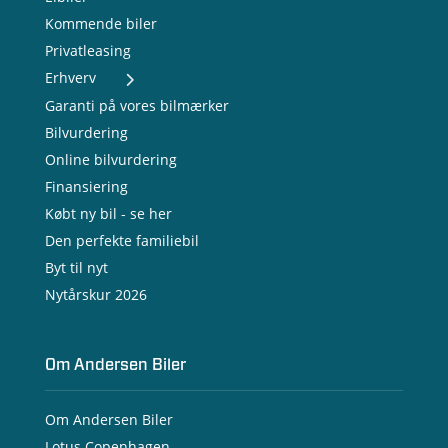
Kommende biler
Privatleasing
Erhverv
- Nye varebiler
Garanti på vores bilmærker
- Brugte varebiler
Bilvurdering
- Erhvervsleasing
Online bilvurdering
- Testkørsel
- Serviceaftale
Finansiering
- Opladning
Købt ny bil - se her
Den perfekte familiebil
Byt til nyt
Nytårskur 2026
Om Andersen Biler
Om Andersen Biler
Lotus Copenhagen