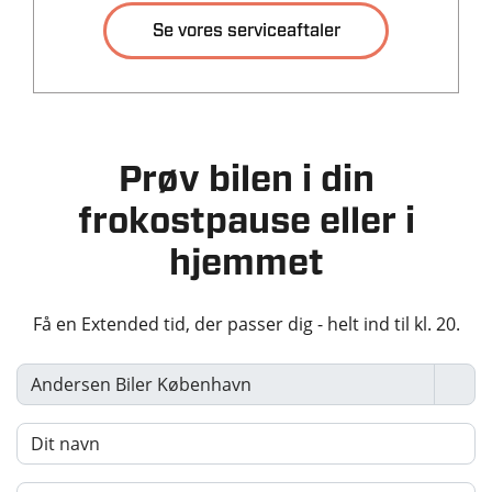
Justerbar lændestøtte
Se vores serviceaftaler
Tilkoblingsvægt med
Tilkoblingsvægt
Justerbart rat
bremser
uden bremser
Kopholder
1500 kg
750 kg
Læderrat
Tankstørrelse
Multijusterbart rat
-
Prøv bilen i din
Rat m. varme
frokostpause eller i
Stofindtræk
Økonomi
Undervognsbehandlet
hjemmet
Blindvinkelassistent
KM/L (WLTP)
Grøn ejerafgift (årlig)
15,9
2.440 kr.
Få en Extended tid, der passer dig - helt ind til kl. 20.
Leveringsomkostninger
(inkl.)
4.680 kr.