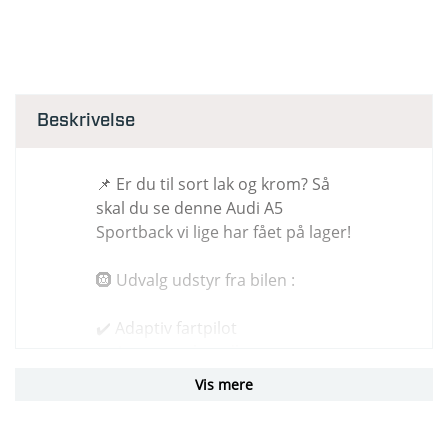
Beskrivelse
📌 Er du til sort lak og krom? Så
skal du se denne Audi A5
Sportback vi lige har fået på lager!
🛞 Udvalg udstyr fra bilen :
✔️ Adaptiv fartpilot
✔️ Automatisk nødbremse
✔️ 18" alufælge
Vis mere
✔️ Varme i rattet
✔️ Android Auto & Apple CarPlay